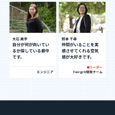
大石 美宇
照本 千尋
自分が何が向いてい
仲間がいることを実
るか探している最中
感させてくれる空気
です。
感が大好きです。
リーダー
エンジニア
Fairgrit開発チーム