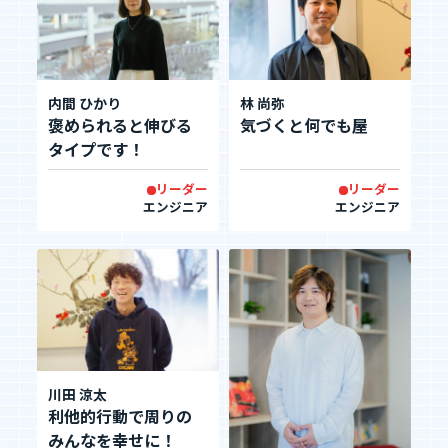
お知らせ
内間 ひかり
林 尚弥
お問い合わせ
褒められると伸びる
気づくと何でも屋
タイプです！
リーダー
リーダー
暴力団等反社会的勢力排除宣言
エンジニア
エンジニア
プライバシーポリシー
情報セキュリティ基本方針
カジュアル面談
フォームへ
川田 涼太
利他的行動で周りの
みんなを幸せに！