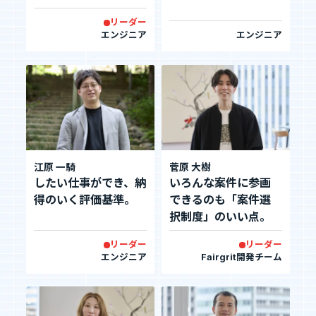
る。
リーダー
エンジニア
エンジニア
Tech Blog
技術ブログ
Fairgrit(フェアグリット)
江原 一騎
菅原 大樹
したい仕事ができ、納
いろんな案件に参画
得のいく評価基準。
できるのも「案件選
択制度」のいい点。
リーダー
リーダー
エンジニア
Fairgrit開発チーム