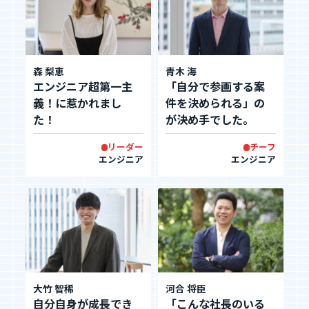
森 梨恵
青木 海
エンジニア超第一主
「自分で参画する案
義！に惹かれまし
件を決められる」の
た！
が決め手でした。
リーダー
チーフ
エンジニア
エンジニア
大竹 智稀
河合 将臣
自分自身が成長でき
「こんな社長のいる