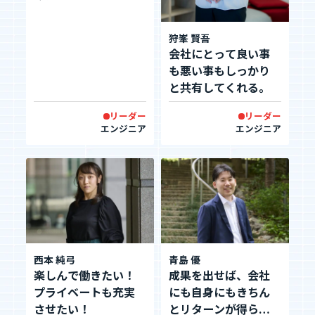
エントリーへ
狩峯 賢吾
会社にとって良い事
も悪い事もしっかり
と共有してくれる。
リーダー
リーダー
エンジニア
エンジニア
CEO Blog
河井智也note
(社長ブログ)
Official YouTube
エージェントグローCh
西本 純弓
青島 優
楽しんで働きたい！
成果を出せば、会社
Staff Blog
プライベートも充実
にも自身にもきちん
自主的20%るぅる
させたい！
とリターンが得られ
(社員ブログ)