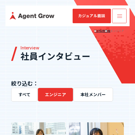
カジュアル面談
TOP
採用情報
エンジニア
Interview
TOP
社員インタビュー
業
ミッション・
SES特化型
IRニュース
会社概要
IRライブラリ
SESコン
業績・財務情
企業情報
ビジョン・バ
SaaS[Fairgrit]
サルティ
報
リュー
ング
絞り込む：
事業内容
すべて
エンジニア
本社メンバー
沿革
健康経営宣言
採用情報
IR情報