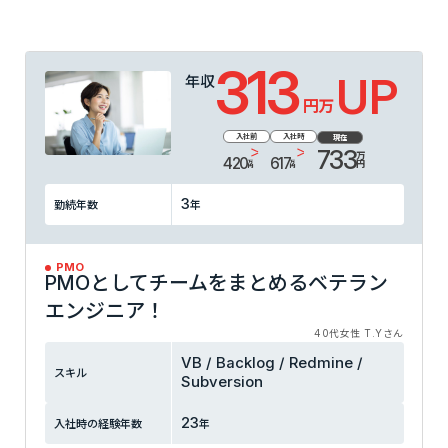
313
UP
年収
万円
入社前
入社時
現在
733
万円
420
617
万円
万円
3
勤続年数
年
PMO
PMOとしてチームをまとめるベテラン
エンジニア！
40代女性 T.Yさん
VB / Backlog / Redmine /
スキル
Subversion
23
入社時の
経験年数
年