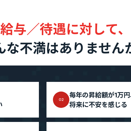
エントリー
給与／待遇に対して、
業”の制度
実績・案件一覧
んな不満はありません
度
年収・キャリアアップの実績
度
案件一覧
SES業界の魅力
毎年の昇給額が1万円
02
までの流れ
い
将来に不安を感じる