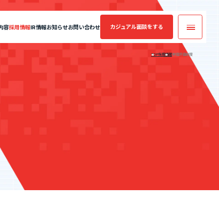
カジュアル面談
をする
内容
採用情報
IR情報
お知らせ
お問い合わせ
TOP
採用情報
単価評価制度
カジュアル面談
実績・案件一覧
フォームへ
コンサルティング
業績・財務情報
年収・キャリアアップの実績
案件一覧
エントリーへ
SES業界の魅力
CEO Blog