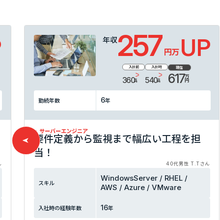
257
P
UP
年収
万円
入社前
入社時
現在
617
万円
360
540
万円
万円
6
勤続年数
年
サーバーエンジニア
要件定義から監視まで幅広い工程を担
当！
ん
40代男性 T.Tさん
WindowsServer / RHEL /
スキル
AWS / Azure / VMware
16
入社時の
経験年数
年