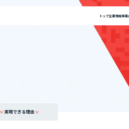
トップ
企業情報
事業
報
私たちについて
”新SES企業”の制度
セージ
SES事業
IRニュース
ミッション・ビジョン・バリュー
SES特化型SaaS[Fairgrit]
IRライブラリ
会社概要
SES
選ばれる理由
単価評価制度
採用メッセージ
案件選択制度
沿革
健康経営宣言
ビジョン・バリュー
会社概要
度
社員インタビュー
健康経営宣言
社員の本音調査
福利厚生・働く環境
採用情報
実現できる理由
福利厚生・働く環境
入社・就業までの流れ
Fairgrit]
SESコンサルティング
数字で見るエージェントグロー
募集要項