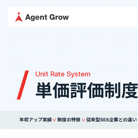
TOP
企業情
採用に関する情報はこちら
代表メッ
採用情報
企業情報
Unit Rate System
役員紹介
代表メッセージ
ミッション・
単価評価制
カジュアル面談
役員紹介
沿革
フォームへ
事業内容
年収アップ実績
制度の特徴
従来型SES企業との違い
SES事業
SES特化型SaaS[