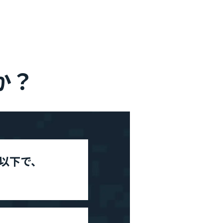
河井智也note
(社長ブログ)
Official YouTube
エージェントグローCh
か？
Staff Blog
自主的20%るぅる
(社員ブログ)
Tech Blog
技術ブログ
以下で、
Fairgrit(フェアグリット)