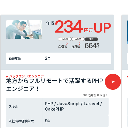
234
UP
年収
万円
入社前
入社時
現在
664
万円
430
579
万円
万円
2
勤続年数
年
バックエンドエンジニア
地方からフルリモートで活躍するPHP
エンジニア！
30代男性 K.Rさん
PHP / JavaScript / Laravel /
スキル
CakePHP
9
入社時の
経験年数
年