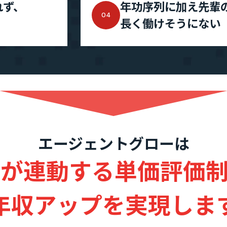
れず、
年功序列に加え先輩
04
長く働けそうにない
業績・財務情報
エージェントグローは
が連動する単価評価
年収アップを実現しま