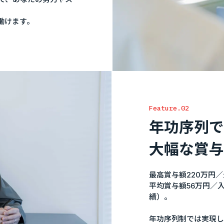
働けます。
Feature.02
年功序列で
大幅な賞与
最高賞与額220万円／
平均賞与額56万円／入
績）。
年功序列制では実現し