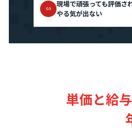
現場で頑張っても評価さ
IR情報
03
やる気が出ない
IRニュース
IRライブラリ
お知らせ
お問い合わせ
暴力団等反社会的勢力排除宣言
単価と給与
プライバシーポリシー
情報セキュリティ基本方針