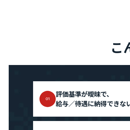
採用情報
私たちについて
”新SES企
こ
選ばれる理由
単価評価制
採用メッセージ
案件選択制
社員インタビュー
社員の本音調査
福利厚生・働く環境
採用情報
評価基準が曖昧で、
01
福利厚生・働く環境
入社・就業
給与／待遇に納得できな
数字で見るエージェントグロー
募集要項
エントリー