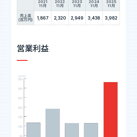
2021
2022
2023
2024
2025
11月
11月
11月
11月
11月
エントリーへ
売上高
1,867
2,320
2,949
3,438
3,982
(百万円)
営業利益
CEO Blog
河井智也note
(社長ブログ)
Official YouTube
エージェントグローCh
Staff Blog
自主的20%るぅる
(社員ブログ)