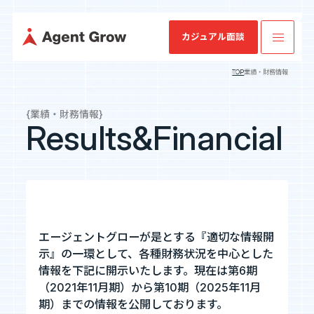
カジュアル面談
TOP
業績・財務情報
TOP
{業績・財務情報}
Results&Financial
業
ミッション・
SES特化型
IRニュース
会社概要
IRライブラリ
SESコン
業績・財務情
企業情報
ビジョン・バ
SaaS[Fairgrit]
サルティ
報
リュー
ング
事業内容
沿革
健康経営宣言
エージェントグローが是とする『適切な情報開
示』の一環として、各種財務状況を中心とした
採用情報
情報を下記に開示いたします。現在は第6期
（2021年11月期）から第10期（2025年11月
IR情報
期）までの情報を公開しております。