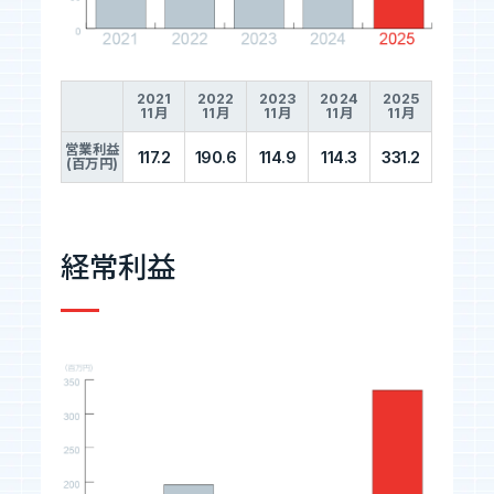
Tech Blog
技術ブログ
2021
2022
2023
2024
2025
11月
11月
11月
11月
11月
営業利益
117.2
190.6
114.9
114.3
331.2
(百万円)
Fairgrit(フェアグリット)
経常利益