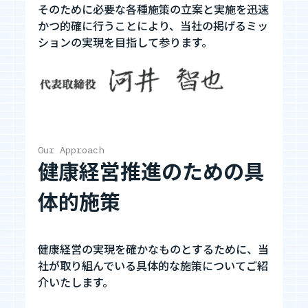
そのために必要な各種施策の立案と実施を迅速
エントリーへ
かつ的確に行うことにより、当社の掲げるミッ
ションの実現を目指して参ります。
CEO Blog
Our Approach
健康経営推進のための具
河井智也note
(社長ブログ)
体的施策
Official YouTube
エージェントグローCh
健康経営の実現を確かなものとするために、当
社が取り組んでいる具体的な施策についてご紹
介いたします。
Staff Blog
自主的20%るぅる
(社員ブログ)