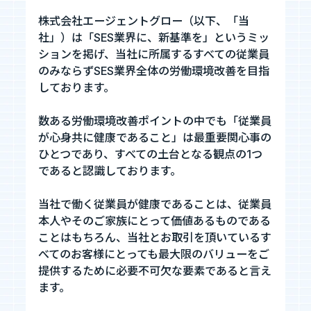
株式会社エージェントグロー（以下、「当
お知らせ
社」）は「SES業界に、新基準を」というミッ
ションを掲げ、当社に所属するすべての従業員
のみならずSES業界全体の労働環境改善を目指
お問い合わせ
しております。
数ある労働環境改善ポイントの中でも「従業員
暴力団等反社会的勢力排除宣言
が心身共に健康であること」は最重要関心事の
ひとつであり、すべての土台となる観点の1つ
プライバシーポリシー
であると認識しております。
情報セキュリティ基本方針
当社で働く従業員が健康であることは、従業員
本人やそのご家族にとって価値あるものである
ことはもちろん、当社とお取引を頂いているす
カジュアル面談
べてのお客様にとっても最大限のバリューをご
フォームへ
提供するために必要不可欠な要素であると言え
ます。