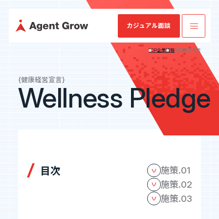
カジュアル面談
TOP
企業情報
健康経営宣言
TOP
{健康経営宣言}
Wellness Pledge
業
ミッション・
SES特化型
IRニュース
会社概要
IRライブラリ
SESコン
業績・財務情
企業情報
ビジョン・バ
SaaS[Fairgrit]
サルティ
報
リュー
ング
事業内容
沿革
健康経営宣言
目次
施策.01
採用情報
施策.02
施策.03
IR情報