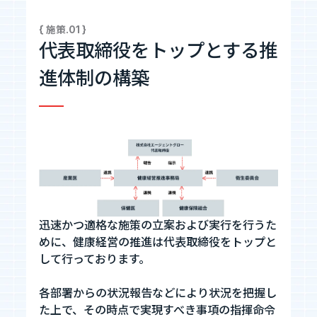
{ 施策.01 }
Tech Blog
代表取締役をトップとする推
技術ブログ
進体制の構築
Fairgrit(フェアグリット)
迅速かつ適格な施策の立案および実行を行うた
めに、健康経営の推進は代表取締役をトップと
して行っております。
各部署からの状況報告などにより状況を把握し
た上で、その時点で実現すべき事項の指揮命令