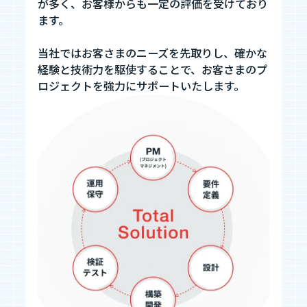
が多く、お客様からも一定の評価を受けており
ます。
エントリーへ
当社ではお客さまのニーズを先取りし、確かな
経験と技術力を駆使することで、お客さまのプ
ロジェクトを強力にサポートいたします。
CEO Blog
河井智也note
(社長ブログ)
Official YouTube
エージェントグローCh
Staff Blog
自主的20%るぅる
(社員ブログ)