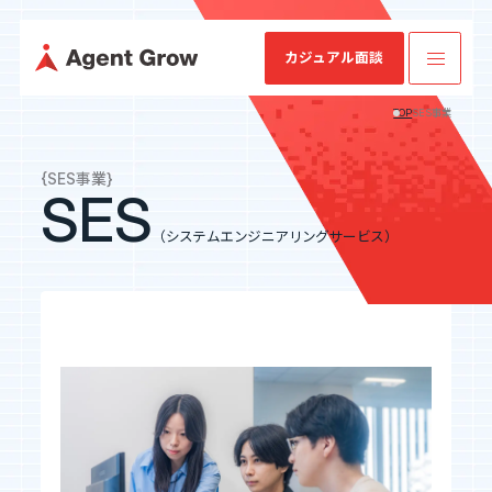
カジュアル面談
TOP
SES事業
TOP
{SES事業}
SES
（システムエンジニアリングサービス）
業
ミッション・
SES特化型
IRニュース
会社概要
IRライブラリ
SESコン
業績・財務情
企業情報
ビジョン・バ
SaaS[Fairgrit]
サルティ
報
リュー
ング
事業内容
沿革
健康経営宣言
採用情報
IR情報