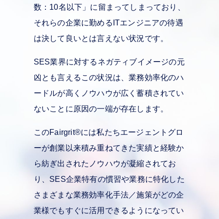
数：10名以下」に留まってしまっており、
それらの企業に勤めるITエンジニアの待遇
は決して良いとは言えない状況です。
SES業界に対するネガティブイメージの元
凶とも言えるこの状況は、業務効率化のハ
ードルが高くノウハウが広く蓄積されてい
ないことに原因の一端が存在します。
このFairgrit
®
には私たちエージェントグロ
ーが創業以来積み重ねてきた実績と経験か
ら紡ぎ出されたノウハウが凝縮されてお
り、SES企業特有の慣習や業務に特化した
さまざまな業務効率化手法／施策がどの企
業様でもすぐに活用できるようになってい