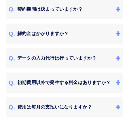
契約期間は決まっていますか？
1ヶ月よりご契約いただけます。Fairgrit
®
は1ヶ
解約金はかかりますか？
月単位でご契約いただける月額課金のサブスク
リプション型サービスとなっておりますので、
解約費用は発生いたしません。Fairgrit
®
のご利
月単位で必要な期間のみご利用いただくことが
データの入力代行は行っていますか？
用においては、ご利用状況に応じた月額料金の
可能です。
みが発生いたします。その他の費用は発生いた
申し訳ございませんが、データの入力代行サー
しませんので、ご安心ください。
初期費用以外で発生する料金はありますか？
ビスはご提供いたしておりません。Fairgrit
®
に
ご登録いただく各種情報につきましては、お客
ございません。Fairgrit
®
は「初期費用ゼロ ＋
様ご自身にてご入力いただく必要がございます
費用は毎月の支払いになりますか？
月額料金」の料金体系となっておりますので、
が、一括インポート機能をご用意しております
それ以外に発生する費用はございません。な
ので、最小の労力でご利用をスタートいただく
毎月のご請求となります。ご希望の決済手段に