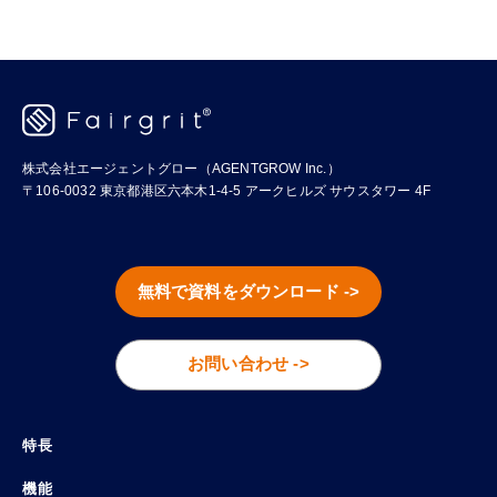
お、将来的に特定の個別ニーズに対応するオプ
ことが可能です。また、ご契約前後において、
応じて締め日や請求タイミングは変動いたしま
ション機能をご提供する事となった場合におき
弊社カスタマーサクセスチームがお客様をサポ
すが、毎月一定のタイミングでご請求させてい
ましては、お客様からのお申し込みに基づいて
ートいたしますのでご安心ください。
ただきます。なお、利用状況に応じて月額費用
オプション料金が発生する可能性がございま
が確定する性質上、年間一括などでのお支払い
す。
株式会社エージェントグロー（AGENTGROW Inc.）
はご提供できかねますのでご了承ください。
〒106-0032 東京都港区六本木1-4-5 アークヒルズ サウスタワー 4F
無料で資料をダウンロード ->
お問い合わせ ->
特長
機能