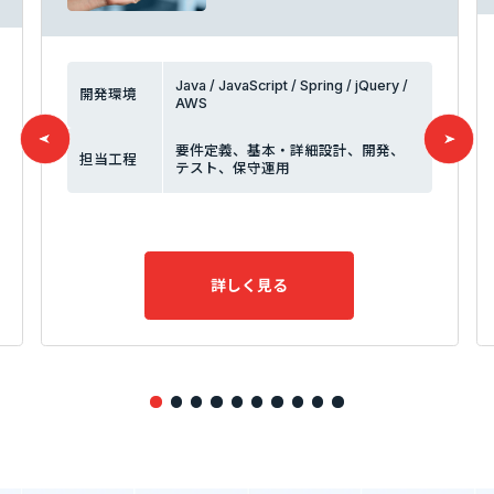
Tech Blog
Java / JavaScript / Spring / jQuery /
開発環境
技術ブログ
AWS
要件定義、基本・詳細設計、開発、
担当工程
テスト、保守運用
Fairgrit(フェアグリット)
詳しく見る