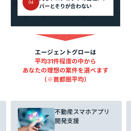
04
バーとそりが合わない
エントリーへ
エージェントグローは
平均31件程度の中から
CEO Blog
あなたの理想の案件を選べます
河井智也note
(社長ブログ)
（※首都圏平均）
Official YouTube
エージェントグローCh
不動産スマホアプリ
開発支援
Staff Blog
自主的20%るぅる
(社員ブログ)