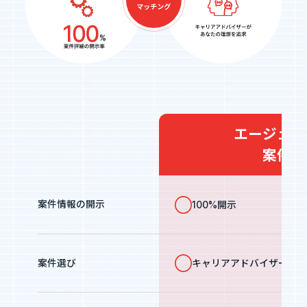
エージェン
案件選
案件情報の開示
100%開示
キャリアアドバイザーが
案件選び