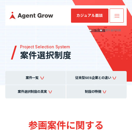
カジュアル面談
TOP
採用情報
案件選択制度
Project Selection System
TOP
案件選択制度
業
ミッション・
SES特化型
IRニュース
会社概要
IRライブラリ
SESコン
業績・財務情
企業情報
ビジョン・バ
SaaS[Fairgrit]
サルティ
報
リュー
ング
案件一覧
従来型SES企業との違い
事業内容
案件選択制度の真実
制度の特徴
沿革
健康経営宣言
採用情報
参画案件に関する
IR情報