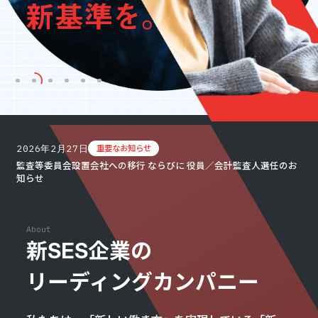
お知らせ
お問い合わせ
暴力団等反社会的勢力排除宣言
2026年2月27日
重要なお知らせ
プライバシーポリシー
監査等委員会設置会社への移行 ならびに 役員／会計監査人選任のお
情報セキュリティ基本方針
知らせ
About
新SES企業の
カジュアル面談
フォームへ
リーディングカンパニー