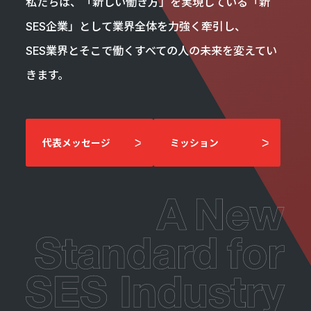
私たちは、「新しい働き方」を実現している「新
エントリーへ
SES企業」として業界全体を力強く牽引し、
SES業界とそこで働くすべての人の未来を変えてい
きます。
代表メッセージ
ミッション
CEO Blog
河井智也note
(社長ブログ)
Official YouTube
エージェントグローCh
Staff Blog
自主的20%るぅる
(社員ブログ)