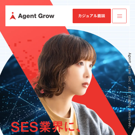
カジュアル面談
TOP
Agent Grow Inc. all rights reserved.
業
ミッション・
SES特化型
IRニュース
会社概要
IRライブラリ
SESコン
業績・財務情
企業情報
ビジョン・バ
SaaS[Fairgrit]
サルティ
報
リュー
ング
事業内容
沿革
健康経営宣言
採用情報
IR情報