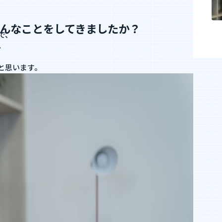
エントリー
んなことをしてきましたか？
で、
。
業”の制度
実績・案件一覧
と思います。
度
年収・キャリアアップの実績
度
案件一覧
SES業界の魅力
までの流れ