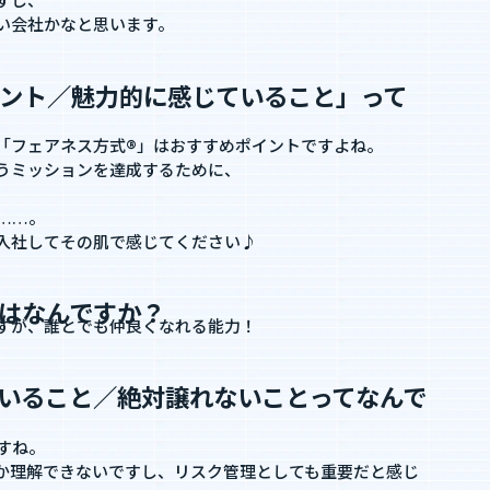
すし、
い会社かなと思います。
ント／魅力的に感じていること」って
「フェアネス方式®」はおすすめポイントですよね。
いうミッションを達成するために、
……。
入社してその肌で感じてください♪
はなんですか？
すが、誰とでも仲良くなれる能力！
いること／絶対譲れないことってなんで
すね。
か理解できないですし、リスク管理としても重要だと感じ