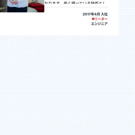
河井智也note
おります。長く使っている技術とし
(社長ブログ)
ては、「Java・SQL」あたりです
2017年6月 入社
かね。
リーダー
また、自社の管理職業務もやってた
エンジニア
Official YouTube
りします。
エージェントグローCh
趣味はゲーム！特にプレイヤースキ
ルが問われるゲームなんかは熱中し
ちゃいますね♪
Staff Blog
自主的20%るぅる
(社員ブログ)
Tech Blog
技術ブログ
Fairgrit(フェアグリット)