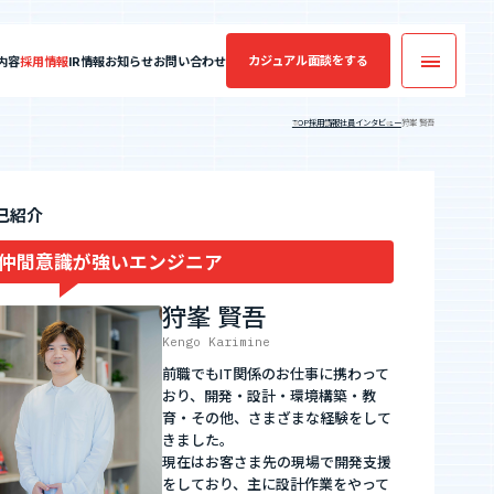
カジュアル面談
をする
内容
採用情報
IR情報
お知らせ
お問い合わせ
TOP
採用情報
社員インタビュー
狩峯 賢吾
カジュアル面談
実績・案件一覧
フォームへ
コンサルティング
業績・財務情報
己紹介
年収・キャリアアップの実績
仲間意識が強いエンジニア
案件一覧
エントリーへ
狩峯 賢吾
Kengo Karimine
前職でもIT関係のお仕事に携わって
SES業界の魅力
おり、開発・設計・環境構築・教
育・その他、さまざまな経験をして
きました。
現在はお客さま先の現場で開発支援
CEO Blog
をしており、主に設計作業をやって