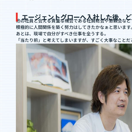
採用情報
エージェントグローへ入社した後、ど
他の社員と会える貴重な機会である社員総会や懇親会など
積極的に人間関係を築く努力はしてきたかなぁと思います
私たちについて
”新SES企
あとは、現場で自分がすべき仕事を全うする。
「当たり前」と考えてしまいますが、すごく大事なことだ
選ばれる理由
単価評価制
採用メッセージ
案件選択制
社員インタビュー
社員の本音調査
福利厚生・働く環境
採用情報
福利厚生・働く環境
入社・就業
数字で見るエージェントグロー
募集要項
エントリー