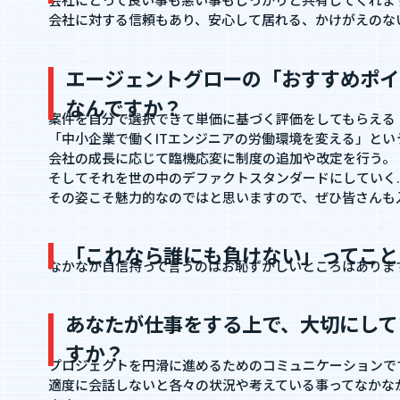
会社にとって良い事も悪い事もしっかりと共有してくれま
会社に対する信頼もあり、安心して居れる、かけがえのな
エージェントグローの「おすすめポイ
なんですか？
案件を自分で選択できて単価に基づく評価をしてもらえる
「中小企業で働くITエンジニアの労働環境を変える」と
会社の成長に応じて臨機応変に制度の追加や改定を行う。
そしてそれを世の中のデファクトスタンダードにしていく
その姿こそ魅力的なのではと思いますので、ぜひ皆さんも
「これなら誰にも負けない」ってこと
なかなか自信持って言うのはお恥ずかしいところはありま
あなたが仕事をする上で、大切にして
すか？
プロジェクトを円滑に進めるためのコミュニケーションで
適度に会話しないと各々の状況や考えている事ってなかな