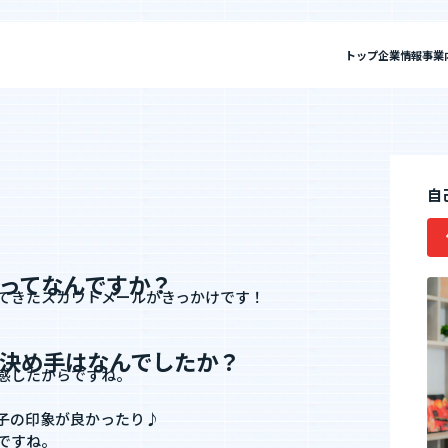
トップ
企業情報
事業
報
私たちについて
”新SES企業”の制度
セージ
SES事業
IRニュース
ミッション・ビジョン・バリュー
SES特化型SaaS[Fairgrit]
IRライブラリ
会社概要
SES
自
選ばれる理由
単価評価制度
採用メッセージ
案件選択制度
沿革
健康経営宣言
ビジョン・バリュー
会社概要
社員インタビュー
ってなんですか？
健康経営宣言
てきたスカウトメールがきっかけです！
社員の本音調査
福利厚生・働く環境
採用情報
決め手はなんでしたか？
感したからですね。
福利厚生・働く環境
入社・就業までの流れ
子の印象が良かったり♪
Fairgrit]
SESコンサルティング
ですね。
数字で見るエージェントグロー
募集要項