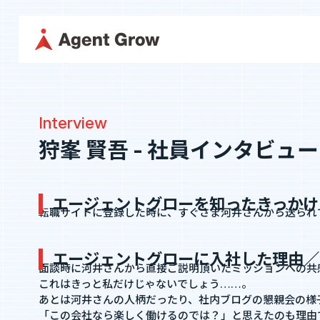
TOP
企業情
Interview
採用に関する情報はこちら
代表メッ
狩峯 賢吾 - 社員インタビュー
採用情報
企業情報
役員紹介
代表メッセージ
ミッション・
エージェントグローを知ったきっかけ
カジュアル面談
役員紹介
沿革
転職サイトに登録した時に、すぐさま河井さんから送られ
フォームへ
エージェントグローに入社した理由／
面談時に河井さんから直接ご説明頂いたミッションへの共
事業内容
これはきっと私だけじゃないでしょう……。
あとは河井さんの人柄だったり、社内ブログの懇親会の様
SES事業
SES特化型SaaS[
「この会社なら楽しく働けるのでは？」と思えたのも理由