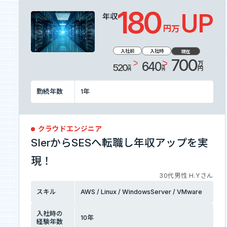
180
UP
エントリーへ
年収
万円
入社前
入社時
現在
700
万円
640
520
万円
万円
勤続年数
1
年
CEO Blog
河井智也note
(社長ブログ)
クラウドエンジニア
SIerからSESへ転職し年収アップを実
現！
Official YouTube
エージェントグローCh
30代男性 H.Yさん
スキル
AWS / Linux / WindowsServer / VMware
Staff Blog
入社時の
10
年
自主的20%るぅる
経験年数
(社員ブログ)