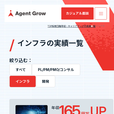
カジュアル面談
TOP
採用情報
年収・キャリアアップの実績一覧
インフラ
インフラの実績一覧
TOP
業
ミッション・
SES特化型
IRニュース
会社概要
IRライブラリ
SESコン
業績・財務情
企業情報
絞り込む：
ビジョン・バ
SaaS[Fairgrit]
サルティ
報
リュー
ング
すべて
PL/PM/PMO/コンサル
事業内容
インフラ
開発
沿革
健康経営宣言
採用情報
165
UP
年収
IR情報
万円