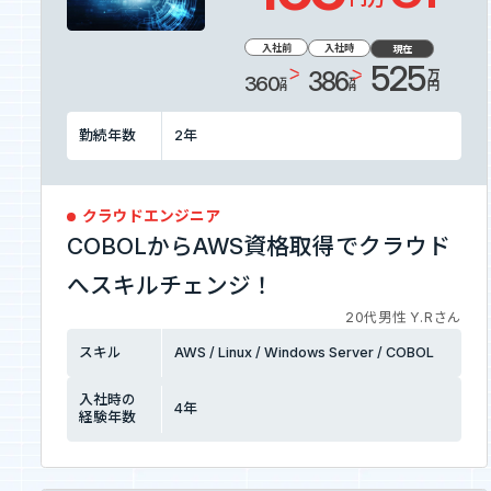
お知らせ
入社前
入社時
現在
525
万円
386
360
万円
万円
お問い合わせ
勤続年数
2
年
暴力団等反社会的勢力排除宣言
クラウドエンジニア
COBOLからAWS資格取得でクラウド
プライバシーポリシー
情報セキュリティ基本方針
へスキルチェンジ！
20代男性 Y.Rさん
スキル
AWS / Linux / Windows Server / COBOL
カジュアル面談
入社時の
4
年
フォームへ
経験年数