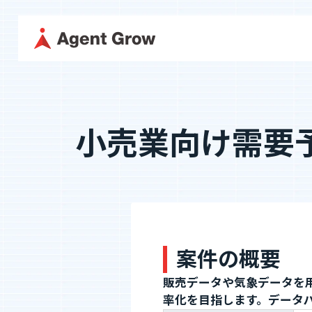
TOP
企業情
採用に関する情報はこちら
小売業向け需要
代表メッ
採用情報
企業情報
役員紹介
代表メッセージ
ミッション・
カジュアル面談
役員紹介
沿革
フォームへ
案件の概要
事業内容
販売データや気象データを
SES事業
SES特化型SaaS[
率化を目指します。データ