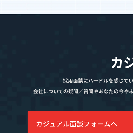
IR情報
IRニュース
IRライブラリ
お知らせ
カ
お問い合わせ
採用面談にハードルを感じて
会社についての疑問／質問やあなたの今や
暴力団等反社会的勢力排除宣言
プライバシーポリシー
情報セキュリティ基本方針
カジュアル面談フォームへ