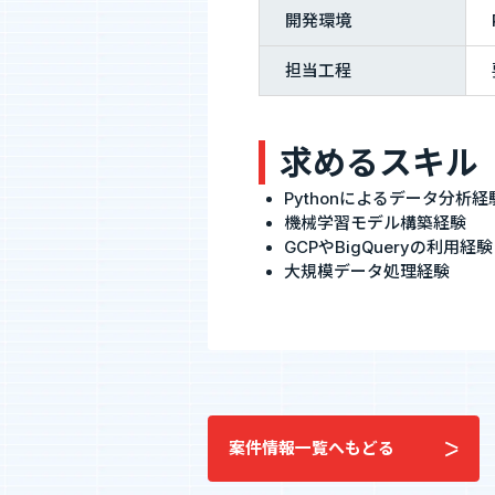
開発環境
採用情報
担当工程
私たちについて
”新SES企
求めるスキル
選ばれる理由
単価評価制
Pythonによるデータ分析経
採用メッセージ
案件選択制
機械学習モデル構築経験
社員インタビュー
GCPやBigQueryの利用経験
社員の本音調査
大規模データ処理経験
福利厚生・働く環境
採用情報
福利厚生・働く環境
入社・就業
数字で見るエージェントグロー
募集要項
エントリー
案件情報一覧へもどる