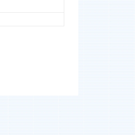
河井智也note
(社長ブログ)
Official YouTube
エージェントグローCh
Staff Blog
自主的20%るぅる
(社員ブログ)
Tech Blog
技術ブログ
Fairgrit(フェアグリット)