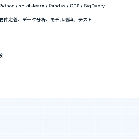
Python / scikit-learn / Pandas / GCP / BigQuery
エントリー
要件定義、データ分析、モデル構築、テスト
業”の制度
実績・案件一覧
度
年収・キャリアアップの実績
験
度
案件一覧
SES業界の魅力
までの流れ