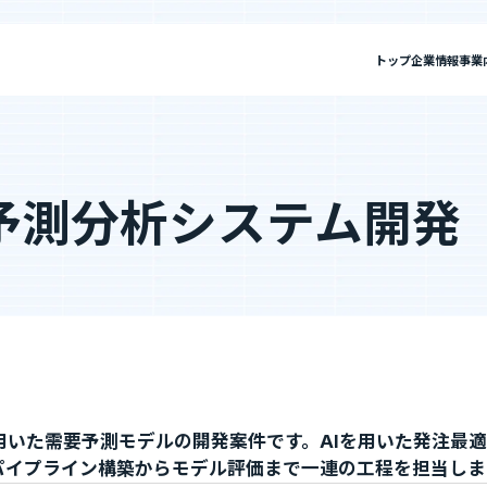
トップ
企業情報
事業
報
私たちについて
”新SES企業”の制度
予測分析システム開発
セージ
SES事業
IRニュース
ミッション・ビジョン・バリュー
SES特化型SaaS[Fairgrit]
IRライブラリ
会社概要
SES
選ばれる理由
単価評価制度
採用メッセージ
案件選択制度
沿革
健康経営宣言
ビジョン・バリュー
会社概要
社員インタビュー
健康経営宣言
社員の本音調査
福利厚生・働く環境
採用情報
用いた需要予測モデルの開発案件です。AIを用いた発注最
福利厚生・働く環境
入社・就業までの流れ
Fairgrit]
SESコンサルティング
パイプライン構築からモデル評価まで一連の工程を担当しま
数字で見るエージェントグロー
募集要項