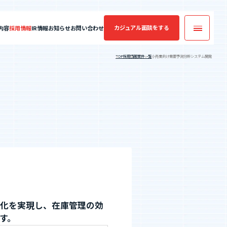
カジュアル面談
をする
内容
採用情報
IR情報
お知らせ
お問い合わせ
TOP
採用情報
案件一覧
小売業向け需要予測分析システム開発
カジュアル面談
実績・案件一覧
フォームへ
コンサルティング
業績・財務情報
年収・キャリアアップの実績
案件一覧
エントリーへ
SES業界の魅力
適化を実現し、在庫管理の効
す。
CEO Blog