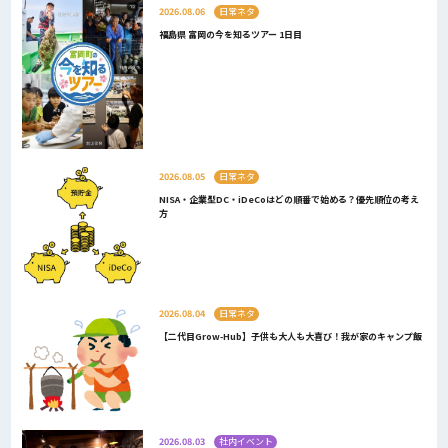
2026.08.06
日常ネタ
福島県 富岡の今を知るツアー 1日目
2026.08.05
日常ネタ
NISA・企業型DC・iDeCoはどの順番で始める？優先順位の考え
方
2026.08.04
日常ネタ
【二代目Grow-Hub】子供も大人も大喜び！我が家のキャンプ飯
2026.08.03
社内イベント