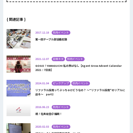
{ 関連記事 }
2017.12.18
社内イベント
第一回テーブル部活動記録
2021.12.07
日常ネタ
社内イベント
GOGO！YAMAGUCHI 私の旅ばなし【Agent Grow Advent Calendar
2021：7日目】
2024.01.04
ピックアップ
社内イベント
リファラル採用ってぶっちゃけどうなの？ ～“リファラル採用”のリアルに
迫る～ part2
2016.06.23
社内イベント
続！社員総会＠福岡！
2020.02.03
社内イベント