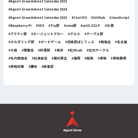
Agent Grow Advent Calendar 2023
Agent Grow Advent Calendar 2024
Agent Grow Advent Calendar 2025
CentOS
GitHub
JavaScript
Raspberry Pi
SES
Try部
uma部
withコロナ
お酒
アクティ部
エージェントグロー
グルメ
テーブル部
ボルダリング部
ボードゲーム
倶楽部ぽじてぃぶ
勉強会
名古屋
大阪
懇親会
料理部
東京
社内Lab
社内サークル
社内勉強会
社員総会
福利厚生
福岡
競馬
資格
資格取得
資格試験
趣味
麻雀部