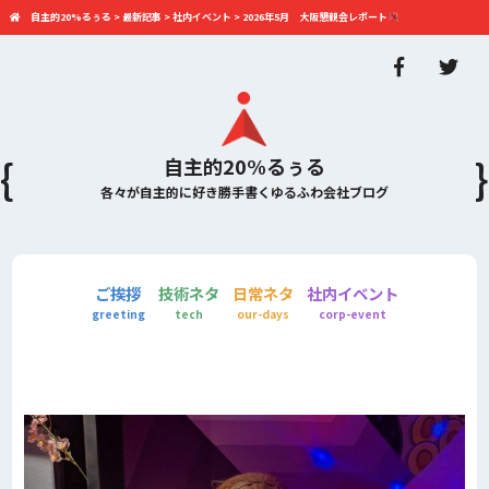
自主的20%るぅる
>
最新記事
>
社内イベント
>
2026年5月 大阪懇親会レポート
自主的20%るぅる
各々が自主的に好き勝手書くゆるふわ会社ブログ
ご挨拶
技術ネタ
日常ネタ
社内イベント
greeting
tech
our-days
corp-event