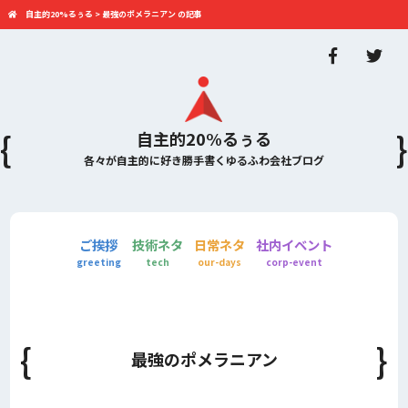
自主的20%るぅる
>
最強のポメラニアン の記事
自主的20%るぅる
各々が自主的に好き勝手書くゆるふわ会社ブログ
ご挨拶
技術ネタ
日常ネタ
社内イベント
greeting
tech
our-days
corp-event
最強のポメラニアン