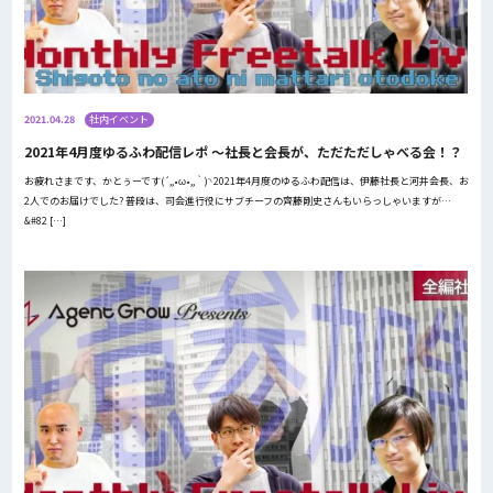
2021.04.28
社内イベント
2021年4月度ゆるふわ配信レポ ～社長と会長が、ただただしゃべる会！？
お疲れさまです、かとぅーです(´,,•ω•,,｀)◝ 2021年4月度のゆるふわ配信は、伊藤社長と河井会長、お
2人でのお届けでした? 普段は、司会進行役にサブチーフの齊藤剛史さんもいらっしゃいますが…
&#82 […]