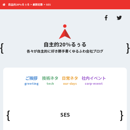
自主的20%るぅる
>
最新記事
>
SES
自主的20%るぅる
各々が自主的に好き勝手書くゆるふわ会社ブログ
ご挨拶
技術ネタ
日常ネタ
社内イベント
greeting
tech
our-days
corp-event
SES