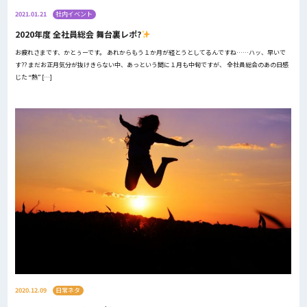
2021.01.21
社内イベント
2020年度 全社員総会 舞台裏レポ?
お疲れさまです、かとぅーです。 あれからもう１か月が経とうとしてるんですね……ハッ、早いで
す?? まだお正月気分が抜けきらない中、あっという間に１月も中旬ですが、 全社員総会のあの日感
じた “熱” […]
2020.12.09
日常ネタ