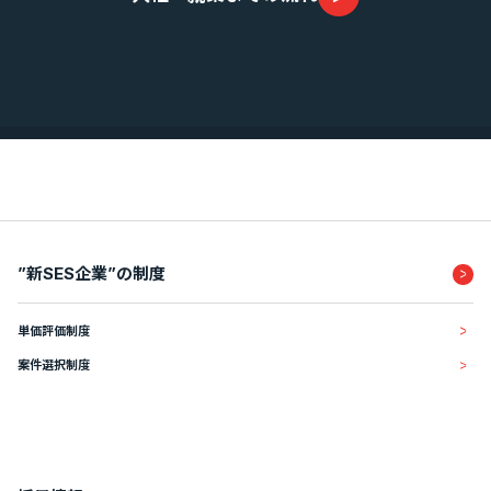
業績・財務情報
”新SES企業”の制度
単価評価制度
案件選択制度