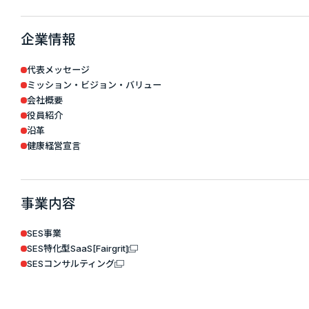
企業情報
代表メッセージ
ミッション・ビジョン・バリュー
会社概要
役員紹介
沿革
健康経営宣言
事業内容
SES事業
SES特化型SaaS[Fairgrit]
SESコンサルティング