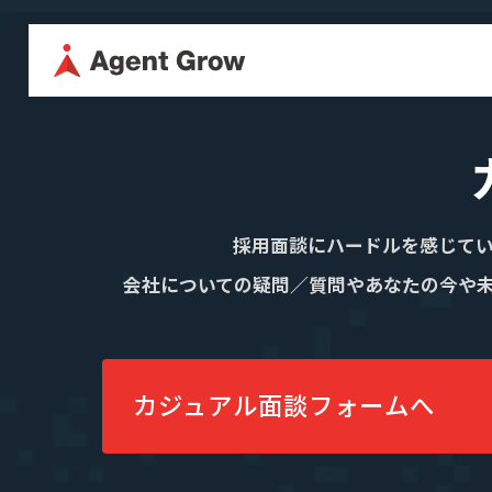
TOP
企業情
採用に関する情報はこちら
代表メッ
採用情報
企業情報
採用面談にハードルを感じて
役員紹介
会社についての疑問／質問やあなたの今や
代表メッセージ
ミッション・
カジュアル面談
役員紹介
沿革
フォームへ
カジュアル面談フォームへ
事業内容
SES事業
SES特化型SaaS[