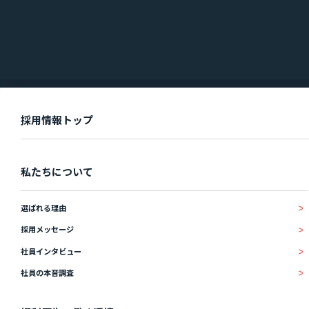
IR情報
IRニュース
IRライブラリ
お知らせ
採用情報トップ
お問い合わせ
私たちについて
選ばれる理由
暴力団等反社会的勢力排除宣言
採用メッセージ
プライバシーポリシー
情報セキュリティ基本方針
社員インタビュー
社員の本音調査