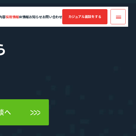
カジュアル面談
をする
内容
採用情報
IR情報
お知らせ
お問い合わせ
カジュアル面談
ら
実績・案件一覧
フォームへ
コンサルティング
業績・財務情報
年収・キャリアアップの実績
案件一覧
エントリーへ
SES業界の魅力
談へ
CEO Blog