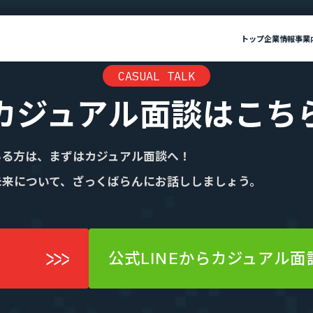
トップ
企業情報
事業
CASUAL TALK
報
カジュアル面談はこち
私たちについて
”新SES企業”の制度
セージ
SES事業
IRニュース
ミッション・ビジョン・バリュー
SES特化型SaaS[Fairgrit]
IRライブラリ
会社概要
SES
選ばれる理由
単価評価制度
いる方は、まずはカジュアル面談へ！
採用メッセージ
案件選択制度
沿革
健康経営宣言
未来について、ざっくばらんにお話ししましょう。
ビジョン・バリュー
会社概要
社員インタビュー
健康経営宣言
社員の本音調査
福利厚生・働く環境
採用情報
公式LINEからカジュアル面
福利厚生・働く環境
入社・就業までの流れ
Fairgrit]
SESコンサルティング
数字で見るエージェントグロー
募集要項