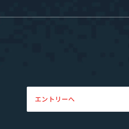
採用情報
私たちについて
”新SES企
選ばれる理由
単価評価制
採用メッセージ
案件選択制
社員インタビュー
社員の本音調査
福利厚生・働く環境
採用情報
エントリーへ
福利厚生・働く環境
入社・就業
数字で見るエージェントグロー
募集要項
エントリー