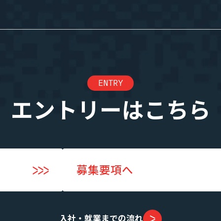
エントリー
業”の制度
実績・案件一覧
ENTRY
度
年収・キャリアアップの実績
度
案件一覧
エントリーはこちら
SES業界の魅力
募集要項へ
までの流れ
入社・就業までの流れ