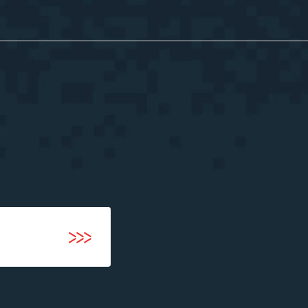
河井智也note
(社長ブログ)
Official YouTube
エージェントグローCh
Staff Blog
自主的20%るぅる
(社員ブログ)
Tech Blog
技術ブログ
Fairgrit(フェアグリット)