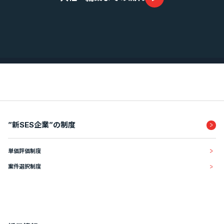
業績・財務情報
”新SES企業”の制度
単価評価制度
案件選択制度