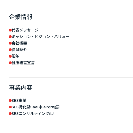
企業情報
代表メッセージ
ミッション・ビジョン・バリュー
会社概要
役員紹介
沿革
健康経営宣言
事業内容
SES事業
SES特化型SaaS[Fairgrit]
SESコンサルティング