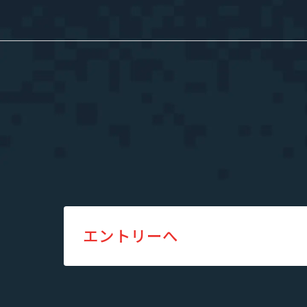
採用情報
私たちについて
”新SES企
選ばれる理由
単価評価制
採用メッセージ
案件選択制
社員インタビュー
社員の本音調査
福利厚生・働く環境
採用情報
エントリーへ
福利厚生・働く環境
入社・就業
数字で見るエージェントグロー
募集要項
エントリー