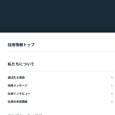
IR情報
IRニュース
IRライブラリ
お知らせ
採用情報トップ
お問い合わせ
私たちについて
選ばれる理由
暴力団等反社会的勢力排除宣言
採用メッセージ
プライバシーポリシー
情報セキュリティ基本方針
社員インタビュー
社員の本音調査