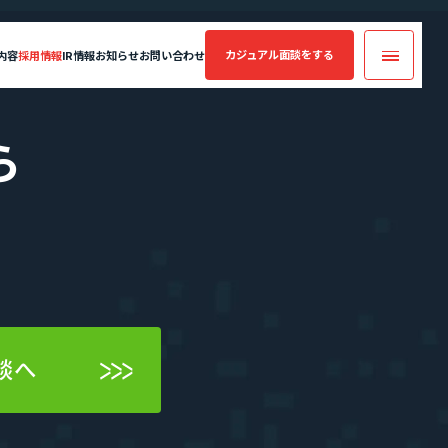
カジュアル面談
をする
内容
採用情報
IR情報
お知らせ
お問い合わせ
カジュアル面談
ら
実績・案件一覧
フォームへ
コンサルティング
業績・財務情報
年収・キャリアアップの実績
案件一覧
エントリーへ
SES業界の魅力
談へ
CEO Blog