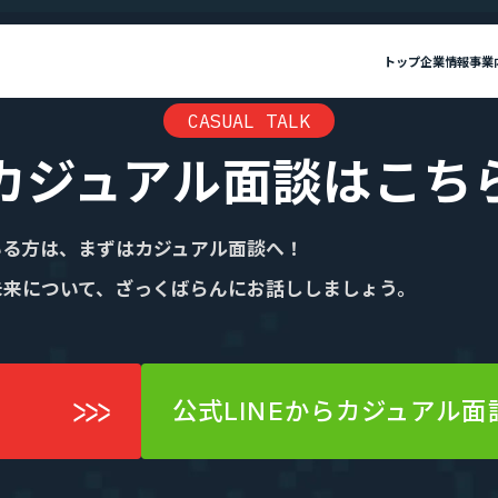
トップ
企業情報
事業
CASUAL TALK
報
カジュアル面談はこち
私たちについて
”新SES企業”の制度
セージ
SES事業
IRニュース
ミッション・ビジョン・バリュー
SES特化型SaaS[Fairgrit]
IRライブラリ
会社概要
SES
選ばれる理由
単価評価制度
いる方は、まずはカジュアル面談へ！
採用メッセージ
案件選択制度
沿革
健康経営宣言
未来について、ざっくばらんにお話ししましょう。
ビジョン・バリュー
会社概要
社員インタビュー
健康経営宣言
社員の本音調査
福利厚生・働く環境
採用情報
公式LINEからカジュアル面
福利厚生・働く環境
入社・就業までの流れ
Fairgrit]
SESコンサルティング
数字で見るエージェントグロー
募集要項