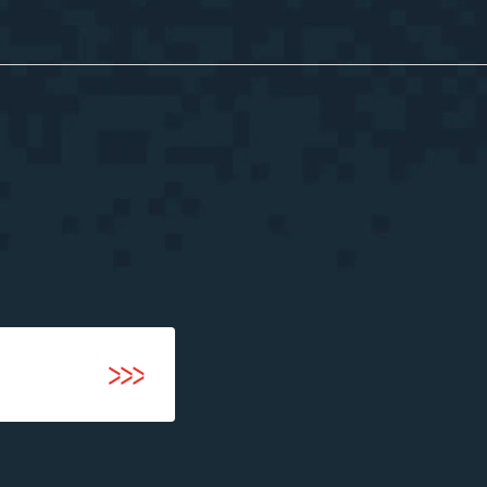
河井智也note
(社長ブログ)
Official YouTube
エージェントグローCh
Staff Blog
自主的20%るぅる
(社員ブログ)
Tech Blog
技術ブログ
Fairgrit(フェアグリット)