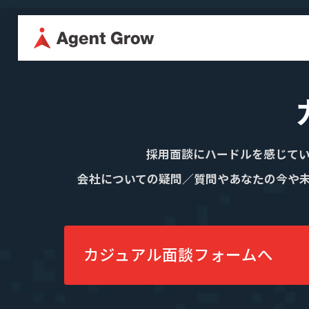
TOP
企業情
採用に関する情報はこちら
代表メッ
採用情報
企業情報
採用面談にハードルを感じて
役員紹介
会社についての疑問／質問やあなたの今や
代表メッセージ
ミッション・
カジュアル面談
役員紹介
沿革
フォームへ
カジュアル面談フォームへ
事業内容
SES事業
SES特化型SaaS[