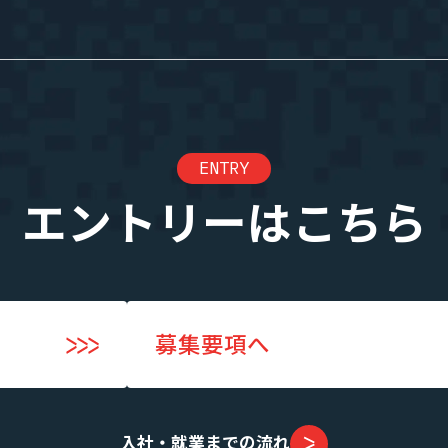
エントリー
業”の制度
実績・案件一覧
ENTRY
度
年収・キャリアアップの実績
度
案件一覧
エントリーはこちら
SES業界の魅力
募集要項へ
までの流れ
入社・就業までの流れ