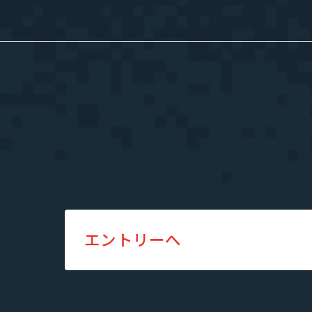
採用情報
私たちについて
”新SES企
選ばれる理由
単価評価制
採用メッセージ
案件選択制
社員インタビュー
社員の本音調査
福利厚生・働く環境
採用情報
エントリーへ
福利厚生・働く環境
入社・就業
数字で見るエージェントグロー
募集要項
エントリー