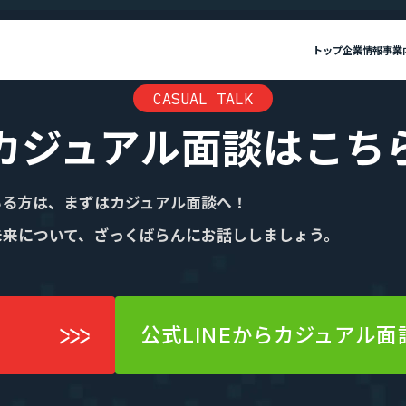
トップ
企業情報
事業
CASUAL TALK
報
カジュアル面談はこち
私たちについて
”新SES企業”の制度
セージ
SES事業
IRニュース
ミッション・ビジョン・バリュー
SES特化型SaaS[Fairgrit]
IRライブラリ
会社概要
SES
選ばれる理由
単価評価制度
いる方は、まずはカジュアル面談へ！
採用メッセージ
案件選択制度
沿革
健康経営宣言
未来について、ざっくばらんにお話ししましょう。
ビジョン・バリュー
会社概要
社員インタビュー
健康経営宣言
社員の本音調査
福利厚生・働く環境
採用情報
公式LINEからカジュアル面
福利厚生・働く環境
入社・就業までの流れ
Fairgrit]
SESコンサルティング
数字で見るエージェントグロー
募集要項