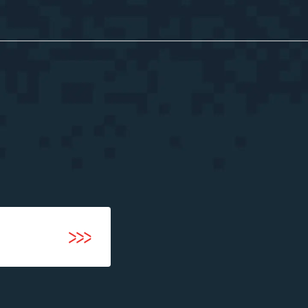
河井智也note
(社長ブログ)
Official YouTube
エージェントグローCh
Staff Blog
自主的20%るぅる
(社員ブログ)
Tech Blog
技術ブログ
Fairgrit(フェアグリット)