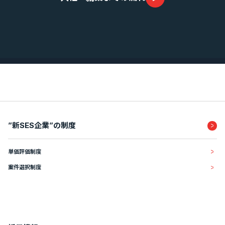
業績・財務情報
”新SES企業”の制度
単価評価制度
案件選択制度