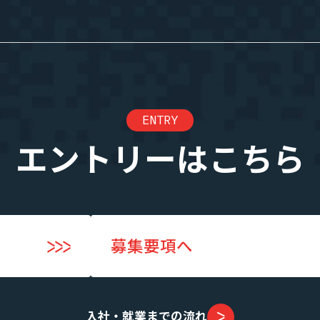
エントリー
業”の制度
実績・案件一覧
ENTRY
度
年収・キャリアアップの実績
度
案件一覧
エントリーはこちら
SES業界の魅力
募集要項へ
までの流れ
入社・就業までの流れ