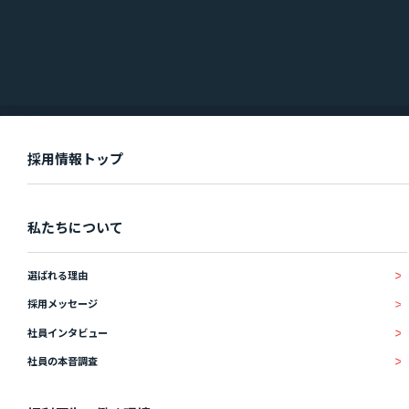
IR情報
IRニュース
IRライブラリ
お知らせ
採用情報トップ
お問い合わせ
私たちについて
選ばれる理由
暴力団等反社会的勢力排除宣言
採用メッセージ
プライバシーポリシー
情報セキュリティ基本方針
社員インタビュー
社員の本音調査