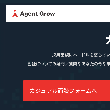
TOP
企業情
採用に関する情報はこちら
代表メッ
採用情報
企業情報
採用面談にハードルを感じて
役員紹介
会社についての疑問／質問やあなたの今や
代表メッセージ
ミッション・
カジュアル面談
役員紹介
沿革
フォームへ
カジュアル面談フォームへ
事業内容
SES事業
SES特化型SaaS[