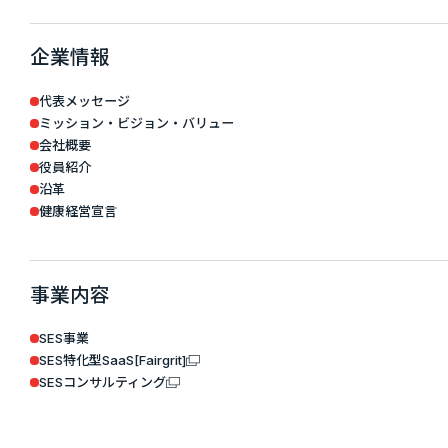
企業情報
代表メッセージ
ミッション・ビジョン・バリュー
会社概要
役員紹介
沿革
健康経営宣言
事業内容
SES事業
SES特化型SaaS[Fairgrit]
SESコンサルティング