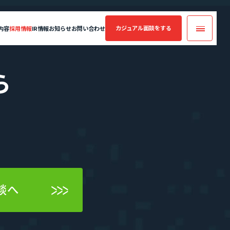
カジュアル面談
をする
内容
採用情報
IR情報
お知らせ
お問い合わせ
カジュアル面談
ら
実績・案件一覧
フォームへ
コンサルティング
業績・財務情報
年収・キャリアアップの実績
案件一覧
エントリーへ
SES業界の魅力
談へ
CEO Blog