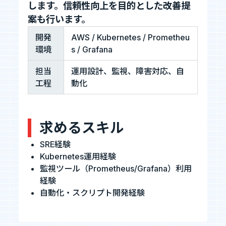
します。信頼性向上を目的とした改善提
案も行います。
お知らせ
開発
AWS / Kubernetes / Prometheu
環境
s / Grafana
お問い合わせ
担当
運用設計、監視、障害対応、自
工程
動化
暴力団等反社会的勢力排除宣言
プライバシーポリシー
求めるスキル
情報セキュリティ基本方針
SRE経験
Kubernetes運用経験
監視ツール（Prometheus/Grafana）利用
カジュアル面談
経験
フォームへ
自動化・スクリプト開発経験