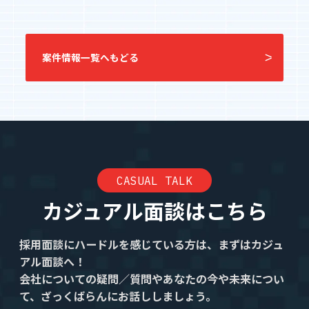
エントリーへ
案件情報一覧へもどる
CEO Blog
河井智也note
(社長ブログ)
CASUAL TALK
カジュアル面談はこちら
Official YouTube
エージェントグローCh
採用面談にハードルを感じている方は、まずはカジュ
アル面談へ！
会社についての疑問／質問やあなたの今や未来につい
Staff Blog
て、ざっくばらんにお話ししましょう。
自主的20%るぅる
(社員ブログ)