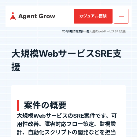
カジュアル面談
TOP
採用情報
案件一覧
大規模WebサービスSRE支援
TOP
大規模WebサービスSRE支
援
業
ミッション・
SES特化型
IRニュース
会社概要
IRライブラリ
SESコン
業績・財務情
企業情報
ビジョン・バ
SaaS[Fairgrit]
サルティ
報
リュー
ング
事業内容
沿革
健康経営宣言
案件の概要
採用情報
大規模WebサービスのSRE案件です。可
用性改善、障害対応フロー策定、監視設
IR情報
計、自動化スクリプトの開発などを担当