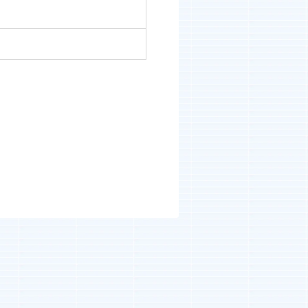
河井智也note
(社長ブログ)
Official YouTube
エージェントグローCh
Staff Blog
自主的20%るぅる
(社員ブログ)
Tech Blog
技術ブログ
Fairgrit(フェアグリット)