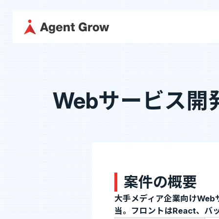
TOP
企業情
採用に関する情報はこちら
Webサービス開発（R
代表メッ
採用情報
企業情報
役員紹介
代表メッセージ
ミッション・
カジュアル面談
役員紹介
沿革
フォームへ
案件の概要
事業内容
大手メディア企業向けWe
SES事業
SES特化型SaaS[
当。フロントはReact、バッ