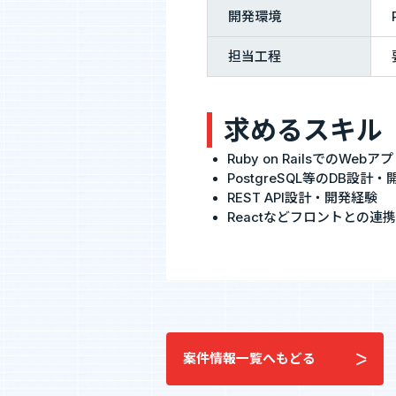
開発環境
採用情報
担当工程
私たちについて
”新SES企
求めるスキル
選ばれる理由
単価評価制
Ruby on RailsでのWeb
採用メッセージ
案件選択制
PostgreSQL等のDB設計
社員インタビュー
REST API設計・開発経験
社員の本音調査
Reactなどフロントとの連
福利厚生・働く環境
採用情報
福利厚生・働く環境
入社・就業
数字で見るエージェントグロー
募集要項
エントリー
案件情報一覧へもどる