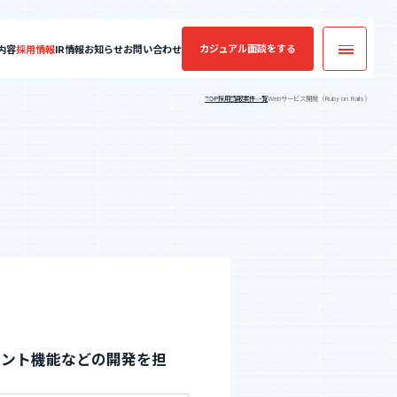
カジュアル面談
をする
内容
採用情報
IR情報
お知らせ
お問い合わせ
TOP
採用情報
案件一覧
Webサービス開発（Ruby on Rails）
カジュアル面談
実績・案件一覧
フォームへ
コンサルティング
業績・財務情報
年収・キャリアアップの実績
案件一覧
エントリーへ
SES業界の魅力
メント機能などの開発を担
CEO Blog