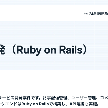
トップ
企業情報
事業
報
私たちについて
”新SES企業”の制度
uby on Rails）
セージ
SES事業
IRニュース
ミッション・ビジョン・バリュー
SES特化型SaaS[Fairgrit]
IRライブラリ
会社概要
SES
選ばれる理由
単価評価制度
採用メッセージ
案件選択制度
沿革
健康経営宣言
ビジョン・バリュー
会社概要
社員インタビュー
健康経営宣言
社員の本音調査
福利厚生・働く環境
採用情報
bサービス開発案件です。記事配信管理、ユーザー管理、コ
福利厚生・働く環境
入社・就業までの流れ
Fairgrit]
SESコンサルティング
クエンドはRuby on Railsで構築し、API連携も実施。
数字で見るエージェントグロー
募集要項