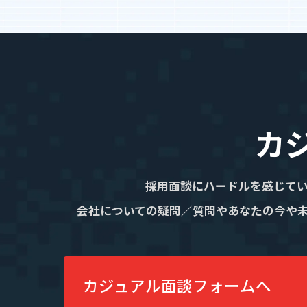
IR情報
IRニュース
IRライブラリ
お知らせ
カ
お問い合わせ
採用面談にハードルを感じて
会社についての疑問／質問やあなたの今や
暴力団等反社会的勢力排除宣言
プライバシーポリシー
情報セキュリティ基本方針
カジュアル面談フォームへ