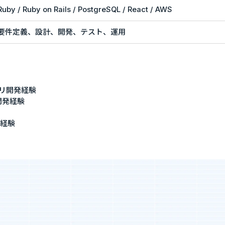
Ruby / Ruby on Rails / PostgreSQL / React / AWS
エントリー
要件定義、設計、開発、テスト、運用
業”の制度
実績・案件一覧
度
年収・キャリアアップの実績
アプリ開発経験
度
案件一覧
・開発経験
携経験
SES業界の魅力
までの流れ