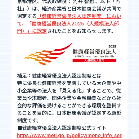
京都港区、代表取締役：
河井
智也
、以下「当
社」）は、経済産業省と日本健康会議が共同で
お知らせ
選定する
「健康経営優良法人認定制度」におい
て、「健康経営優良法人2025（大規模法人部
門）」に認定
されたことをお知らせします。
お問い合わせ
暴力団等反社会的勢力排除宣言
プライバシーポリシー
補足：健康経営優良法人認定制度とは
情報セキュリティ基本方針
特に優良な健康経営を実践している大企業や中
小企業等の法人を「見える化」することで、従
業員や求職者、関係企業や金融機関などから社
会的な評価を受けることができる環境を整備す
カジュアル面談
ることを目的に、日本健康会議が認定する顕彰
フォームへ
制度です。
■健康経営優良法人認定制度公式サイト
https://www.meti.go.jp/policy/mono_info_ser