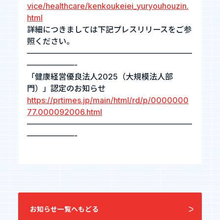
vice/healthcare/kenkoukeiei_yuryouhouzin.
エントリーへ
html
詳細につきましては下記プレスリリースをご参
照ください。
—————————————————————
——————-
「健康経営優良法人2025（大規模法人部
門）」認定のお知らせ
https://prtimes.jp/main/html/rd/p/0000000
CEO Blog
77.000092006.html
河井智也note
(社長ブログ)
—————————————————————
——————-
Official YouTube
エージェントグローCh
Staff Blog
お知らせ一覧へもどる
自主的20%るぅる
(社員ブログ)