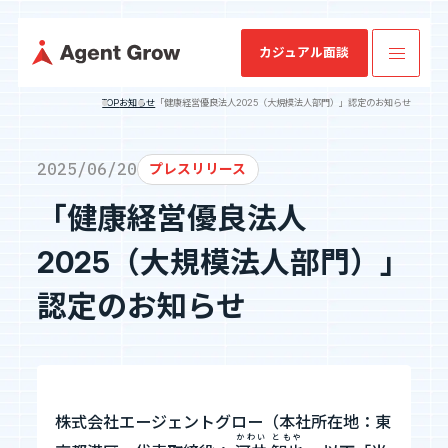
カジュアル面談
TOP
お知らせ
「健康経営優良法人2025（大規模法人部門）」認定のお知らせ
TOP
2025/06/20
プレスリリース
「健康経営優良法人
業
ミッション・
SES特化型
IRニュース
会社概要
IRライブラリ
SESコン
業績・財務情
企業情報
ビジョン・バ
SaaS[Fairgrit]
サルティ
報
2025（大規模法人部門）」
リュー
ング
事業内容
認定のお知らせ
沿革
健康経営宣言
採用情報
株式会社エージェントグロー（本社所在地：東
IR情報
かわい
ともや