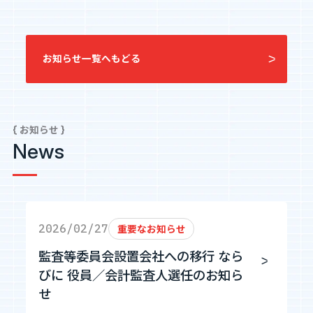
エントリーへ
お知らせ一覧へもどる
{ お知らせ }
News
CEO Blog
河井智也note
(社長ブログ)
Official YouTube
2026/02/27
重要なお知らせ
エージェントグローCh
監査等委員会設置会社への移行 なら
びに 役員／会計監査人選任のお知ら
Staff Blog
せ
自主的20%るぅる
(社員ブログ)