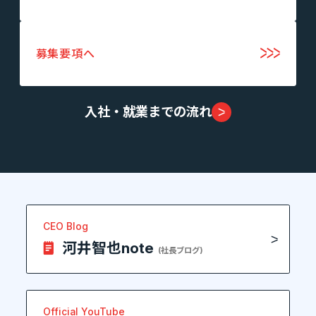
募集要項へ
入社・就業までの流れ
CEO Blog
河井智也note
(社長ブログ)
Official YouTube