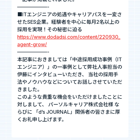
——————-
お知らせ
■ITエンジニアの処遇やキャリアパスを一変さ
せたSES企業。経験者を中心に毎月2名以上の
採用を実現！その秘密に迫る
お問い合わせ
https://www.dodadsj.com/content/220930_
agent-grow/
——————-
本記事におきましては「中途採用成功事例（IT
暴力団等反社会的勢力排除宣言
エンジニア）」の一事例として弊社人事担当の
プライバシーポリシー
伊藤にインタビューいただき、 当社の採用手
情報セキュリティ基本方針
法やノウハウなどについてお話しさせていただ
きました。
このような貴重な機会をいただけましたことに
対しまして、 パーソルキャリア株式会社様 な
カジュアル面談
らびに 「d’s JOURNAL」関係者の皆さまに厚
フォームへ
くお礼申し上げます。