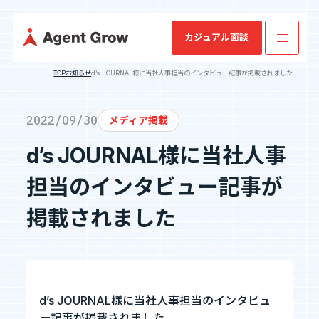
カジュアル面談
TOP
お知らせ
d’s JOURNAL様に当社人事担当のインタビュー記事が掲載されました
TOP
2022/09/30
メディア掲載
d’s JOURNAL様に当社人事
業
ミッション・
SES特化型
IRニュース
会社概要
IRライブラリ
SESコン
業績・財務情
企業情報
ビジョン・バ
SaaS[Fairgrit]
サルティ
報
担当のインタビュー記事が
リュー
ング
事業内容
掲載されました
沿革
健康経営宣言
採用情報
d’s JOURNAL様に当社人事担当のインタビュ
IR情報
ー記事が掲載されました。