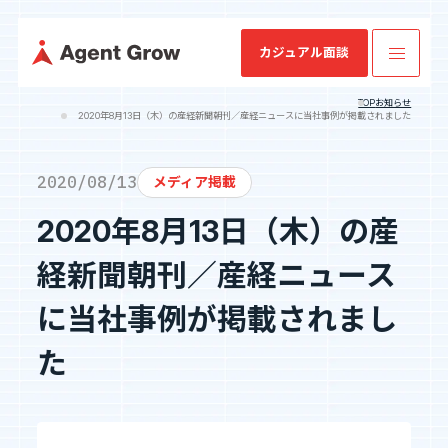
カジュアル面談
TOP
お知らせ
2020年8月13日（木）の産経新聞朝刊／産経ニュースに当社事例が掲載されました
TOP
2020/08/13
メディア掲載
2020年8月13日（木）の産
業
ミッション・
SES特化型
IRニュース
会社概要
IRライブラリ
SESコン
業績・財務情
企業情報
ビジョン・バ
SaaS[Fairgrit]
サルティ
報
リュー
ング
経新聞朝刊／産経ニュース
事業内容
に当社事例が掲載されまし
沿革
健康経営宣言
た
採用情報
IR情報