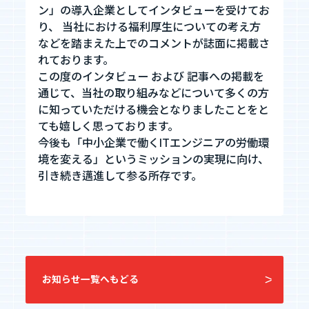
ン」の導入企業としてインタビューを受けてお
エントリーへ
り、 当社における福利厚生についての考え方
などを踏まえた上でのコメントが誌面に掲載さ
れております。
この度のインタビュー および 記事への掲載を
通じて、当社の取り組みなどについて多くの方
に知っていただける機会となりましたことをと
ても嬉しく思っております。
今後も「中小企業で働くITエンジニアの労働環
CEO Blog
境を変える」というミッションの実現に向け、
河井智也note
(社長ブログ)
引き続き邁進して参る所存です。
Official YouTube
エージェントグローCh
お知らせ一覧へもどる
Staff Blog
自主的20%るぅる
(社員ブログ)