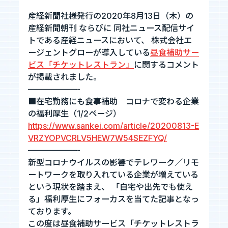
産経新聞社様発行の2020年8月13日（木）の
お知らせ
産経新聞朝刊 ならびに 同社ニュース配信サイ
トである産経ニュースにおいて、 株式会社エ
ージェントグローが導入している
昼食補助サー
お問い合わせ
ビス「チケットレストラン」
に関するコメント
が掲載されました。
——————-
暴力団等反社会的勢力排除宣言
■在宅勤務にも食事補助 コロナで変わる企業
の福利厚生（1/2ページ）
プライバシーポリシー
https://www.sankei.com/article/20200813-E
情報セキュリティ基本方針
VRZYOPVCRLV5HEW7W54SEZFYQ/
——————-
新型コロナウイルスの影響でテレワーク／リモ
ートワークを取り入れている企業が増えている
カジュアル面談
という現状を踏まえ、 「自宅や出先でも使え
フォームへ
る」福利厚生にフォーカスを当てた記事となっ
ております。
この度は昼食補助サービス「チケットレストラ