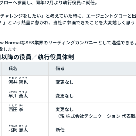
トグローへ参画し、同年12月より執行役員に就任。
かチャレンジをしたい」と考えていた時に、エージェントグローと
！」という熱量に惹かれ、当社に参画できたことを大変嬉しく思う
New NormalなSES業界のリーディングカンパニーとして邁進で
致します。
1日以降の役員／執行役員体制
氏名
備考
かわい
ともや
河井
智也
変更なし
はやかわ
ゆうた
早川
勇太
変更なし
にしだ
けん
西田
拳
変更なし
（現 株式会社テクニケーション 代表
きたおか
けいた
北岡
慧太
新任