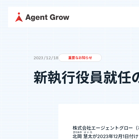
TOP
企業情
採用に関する情報はこちら
2023/12/18
重要なお知らせ
代表メッ
採用情報
企業情報
新執行役員就任
役員紹介
代表メッセージ
ミッション・
カジュアル面談
役員紹介
沿革
フォームへ
事業内容
株式会社エージェントグロー（
SES事業
SES特化型SaaS[
きたおか
けいた
北岡
慧太
が2023年12月1日