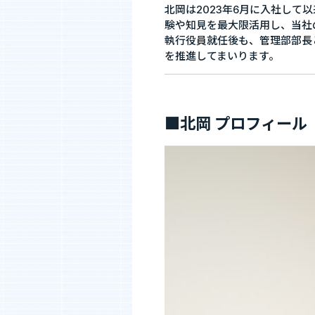
北岡は2023年6月に入社して
験や知見を最大限活用し、当社
採用情報
執行役員就任後も、管理部部長
を推進してまいります。
私たちについて
”新SES企
選ばれる理由
単価評価制
■北岡 プロフィール
採用メッセージ
案件選択制
社員インタビュー
社員の本音調査
福利厚生・働く環境
採用情報
福利厚生・働く環境
入社・就業
数字で見るエージェントグロー
募集要項
エントリー