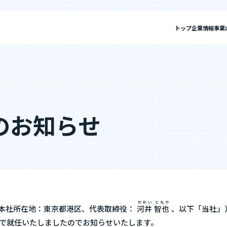
トップ
企業情報
事業
報
私たちについて
”新SES企業”の制度
セージ
SES事業
IRニュース
ミッション・ビジョン・バリュー
SES特化型SaaS[Fairgrit]
IRライブラリ
会社概要
SES
選ばれる理由
単価評価制度
のお知らせ
採用メッセージ
案件選択制度
沿革
健康経営宣言
ビジョン・バリュー
会社概要
社員インタビュー
健康経営宣言
社員の本音調査
福利厚生・働く環境
採用情報
かわい
ともや
福利厚生・働く環境
入社・就業までの流れ
本社所在地：東京都港区、代表取締役：
河井
智也
、以下「当社」
Fairgrit]
SESコンサルティング
付けで就任いたしましたのでお知らせいたします。
数字で見るエージェントグロー
募集要項