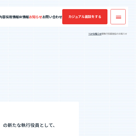
カジュアル面談
をする
内容
採用情報
IR情報
お知らせ
お問い合わせ
TOP
お知らせ
新執行役員就任のお知らせ
カジュアル面談
実績・案件一覧
フォームへ
コンサルティング
業績・財務情報
年収・キャリアアップの実績
案件一覧
エントリーへ
SES業界の魅力
）の新たな執行役員として、
CEO Blog