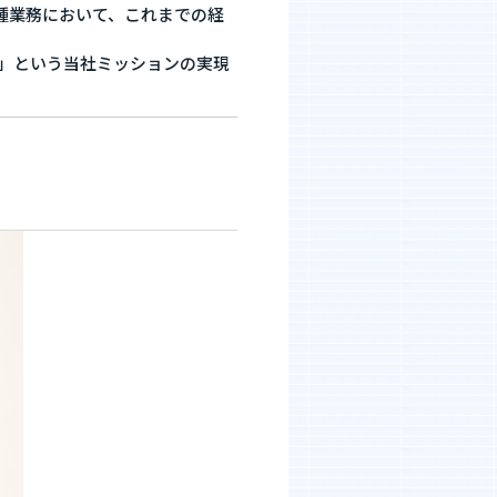
河井智也note
各種業務において、これまでの経
(社長ブログ)
を」という当社ミッションの実現
Official YouTube
エージェントグローCh
Staff Blog
自主的20%るぅる
(社員ブログ)
Tech Blog
技術ブログ
Fairgrit(フェアグリット)