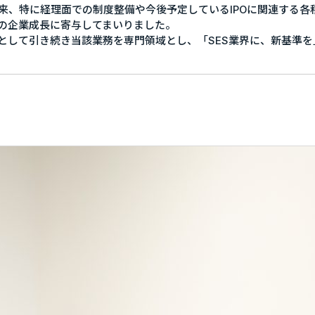
以来、特に経理面での制度整備や今後予定しているIPOに関連する
エントリー
の企業成長に寄与してまいりました。
として引き続き当該業務を専門領域とし、「SES業界に、新基準
業”の制度
実績・案件一覧
度
年収・キャリアアップの実績
度
案件一覧
SES業界の魅力
までの流れ