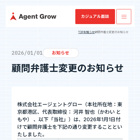
カジュアル面談
TOP
お知らせ
顧問弁護士変更のお知らせ
TOP
2026/01/01
お知らせ
顧問弁護士変更のお知らせ
業
ミッション・
SES特化型
IRニュース
会社概要
IRライブラリ
SESコン
業績・財務情
企業情報
ビジョン・バ
SaaS[Fairgrit]
サルティ
報
リュー
ング
事業内容
沿革
健康経営宣言
株式会社エージェントグロー（本社所在地：東
京都港区、代表取締役： 河井 智也（かわい と
採用情報
もや） 、以下「当社」）は、2026年1月1日付
けで顧問弁護士を下記の通り変更することとい
IR情報
たしました。