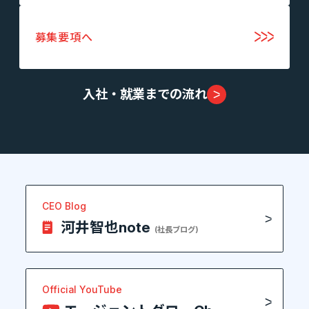
募集要項へ
入社・就業までの流れ
CEO Blog
河井智也note
(社長ブログ)
Official YouTube