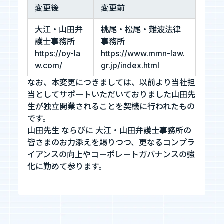
変更後
変更前
お知らせ
大江・山田弁
桃尾・松尾・難波法律
護士事務所
事務所
https://oy-la
https://www.mmn-law.
お問い合わせ
w.com/
gr.jp/index.html
なお、本変更につきましては、以前より当社担
当としてサポートいただいておりました山田先
暴力団等反社会的勢力排除宣言
生が独立開業されることを契機に行われたもの
プライバシーポリシー
です。
情報セキュリティ基本方針
山田先生 ならびに 大江・山田弁護士事務所の
皆さまのお力添えを賜りつつ、更なるコンプラ
イアンスの向上やコーポレートガバナンスの強
化に勤めて参ります。
カジュアル面談
フォームへ