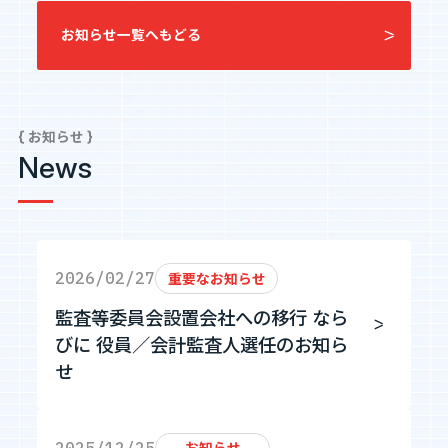
エントリーへ
お知らせ一覧へもどる
{ お知らせ }
News
CEO Blog
河井智也note
(社長ブログ)
2026/02/27
重要なお知らせ
Official YouTube
監査等委員会設置会社への移行 なら
エージェントグローCh
びに 役員／会計監査人選任のお知ら
せ
Staff Blog
自主的20%るぅる
(社員ブログ)
2025/12/25