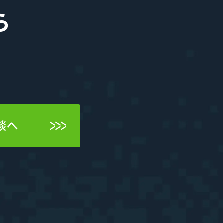
河井智也note
(社長ブログ)
ら
Official YouTube
エージェントグローCh
Staff Blog
自主的20%るぅる
(社員ブログ)
談へ
Tech Blog
技術ブログ
Fairgrit(フェアグリット)