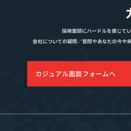
採用情報
採用面談にハードルを感じて
私たちについて
”新SES企
会社についての疑問／質問やあなたの今や
選ばれる理由
単価評価制
採用メッセージ
案件選択制
社員インタビュー
社員の本音調査
カジュアル面談フォームへ
福利厚生・働く環境
採用情報
福利厚生・働く環境
入社・就業
数字で見るエージェントグロー
募集要項
エントリー