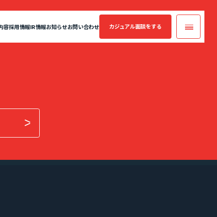
カジュアル面談
をする
内容
採用情報
IR情報
お知らせ
お問い合わせ
カジュアル面談
実績・案件一覧
フォームへ
コンサルティング
業績・財務情報
年収・キャリアアップの実績
案件一覧
エントリーへ
SES業界の魅力
CEO Blog