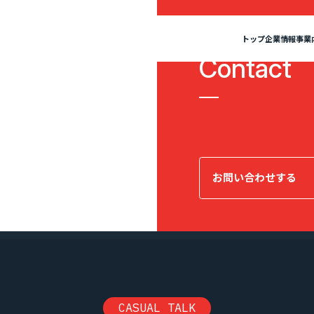
トップ
企業情報
事業
{ お問い合わせ }
Contact
報
私たちについて
”新SES企業”の制度
セージ
SES事業
IRニュース
ミッション・ビジョン・バリュー
SES特化型SaaS[Fairgrit]
IRライブラリ
会社概要
SES
選ばれる理由
単価評価制度
採用メッセージ
案件選択制度
沿革
健康経営宣言
お問い合わせする
ビジョン・バリュー
会社概要
社員インタビュー
健康経営宣言
社員の本音調査
福利厚生・働く環境
採用情報
福利厚生・働く環境
入社・就業までの流れ
Fairgrit]
SESコンサルティング
CASUAL TALK
数字で見るエージェントグロー
募集要項