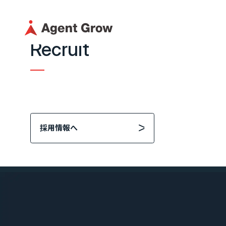
{ 採用情報 }
Recruit
TOP
企業情
採用に関する情報はこちら
代表メッ
採用情報
企業情報
役員紹介
採用情報へ
代表メッセージ
ミッション・
カジュアル面談
役員紹介
沿革
フォームへ
事業内容
SES事業
SES特化型SaaS[