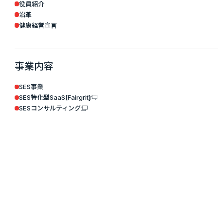
役員紹介
沿革
健康経営宣言
事業内容
SES事業
SES特化型SaaS[Fairgrit]
SESコンサルティング