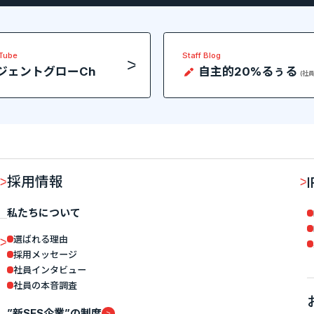
uTube
Staff Blog
ジェントグローCh
自主的20%るぅる
(社
採用情報
私たちについて
選ばれる理由
採用メッセージ
社員インタビュー
社員の本音調査
”新SES企業”の制度