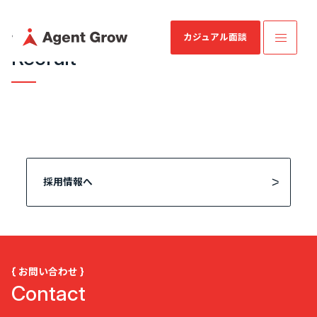
{ 採用情報 }
カジュアル面談
Recruit
TOP
業
ミッション・
SES特化型
IRニュース
会社概要
IRライブラリ
SESコン
業績・財務情
企業情報
ビジョン・バ
SaaS[Fairgrit]
サルティ
報
採用情報へ
リュー
ング
事業内容
沿革
健康経営宣言
採用情報
{ お問い合わせ }
Contact
IR情報