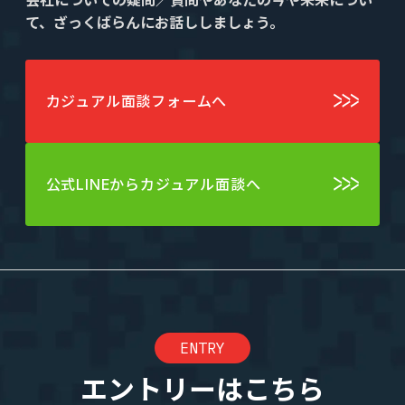
会社についての疑問／質問やあなたの今や未来につい
て、ざっくばらんにお話ししましょう。
エントリーへ
カジュアル面談フォームへ
公式LINEからカジュアル面談へ
CEO Blog
河井智也note
(社長ブログ)
Official YouTube
エージェントグローCh
ENTRY
Staff Blog
エントリーはこちら
自主的20%るぅる
(社員ブログ)