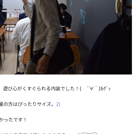
、遊び心がくすぐられる内装でした！( ´∀｀)bｸﾞｯ
屋の方はぴったりサイズ。
2)
かったです！