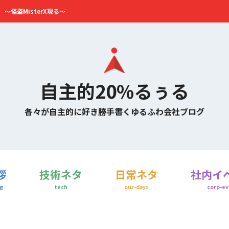
～怪盗MisterX現る～
自主的20%るぅる
各々が自主的に好き勝手書くゆるふわ会社ブログ
拶
技術ネタ
日常ネタ
社内イ
g
tech
our-days
corp-ev