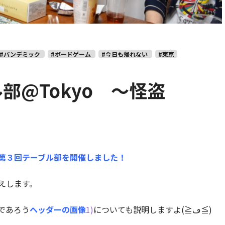
#パンデミック
#ボードゲーム
#今日も帰れない
#東京
部@Tokyo ～怪盗
第３回テーブル部を開催しました！
えします。
であろう
ヘッダーの画像
1)
についても説明しますよ(≧ڡ≦)