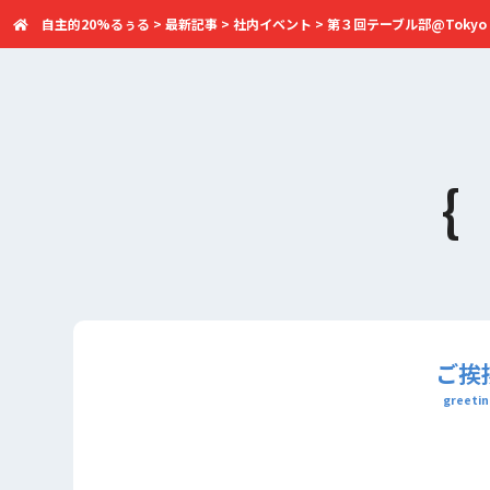
自主的20%るぅる
>
最新記事
>
社内イベント
>
第３回テーブル部@Tokyo 
ご挨
greetin