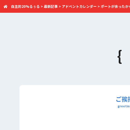
自主的20%るぅる
>
最新記事
>
アドベントカレンダー
>
ポートが余ったから防犯
ご挨
greetin