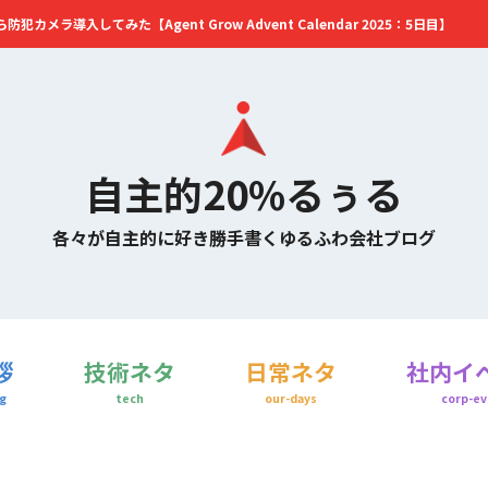
カメラ導入してみた【Agent Grow Advent Calendar 2025：5日目】
自主的20%るぅる
各々が自主的に好き勝手書くゆるふわ会社ブログ
拶
技術ネタ
日常ネタ
社内イ
g
tech
our-days
corp-ev