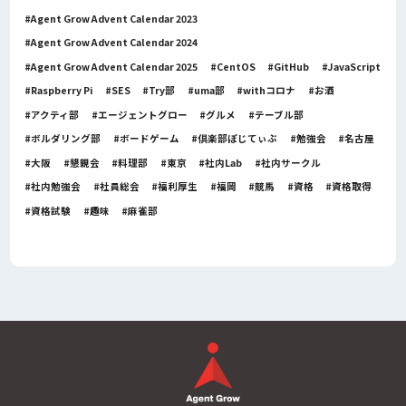
Agent Grow Advent Calendar 2023
Agent Grow Advent Calendar 2024
Agent Grow Advent Calendar 2025
CentOS
GitHub
JavaScript
Raspberry Pi
SES
Try部
uma部
withコロナ
お酒
アクティ部
エージェントグロー
グルメ
テーブル部
ボルダリング部
ボードゲーム
倶楽部ぽじてぃぶ
勉強会
名古屋
大阪
懇親会
料理部
東京
社内Lab
社内サークル
社内勉強会
社員総会
福利厚生
福岡
競馬
資格
資格取得
資格試験
趣味
麻雀部