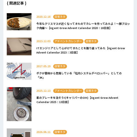
{ 関連記事 }
2020.12.18
日常ネタ
今年もクリスマスが近くなってきたのでカレーを作ってみたよ！～豚ブロッ
ク肉編～【Agent Grow Advent Calendar 2020：18日目】
2023.12.03
アドベントカレンダー
日常ネタ
ITエンジニアとして心がけてきたことを振り返ってみた【Agent Grow
Advent Calendar 2023：3日目】
2017.05.19
日常ネタ
ボクが普段から意識している「社内システムデベロッパー」としての
「3K」
2025.12.13
アドベントカレンダー
日常ネタ
車のブレーキを治そう!(キャリパーのOH)【Agent Grow Advent
Calendar 2025：13日目】
2026.06.11
日常ネタ