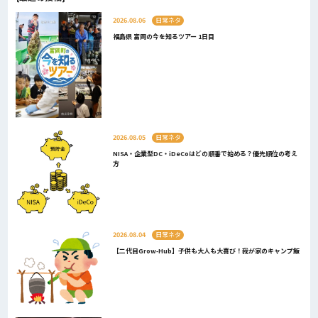
2026.08.06
日常ネタ
福島県 富岡の今を知るツアー 1日目
2026.08.05
日常ネタ
NISA・企業型DC・iDeCoはどの順番で始める？優先順位の考え
方
2026.08.04
日常ネタ
【二代目Grow-Hub】子供も大人も大喜び！我が家のキャンプ飯