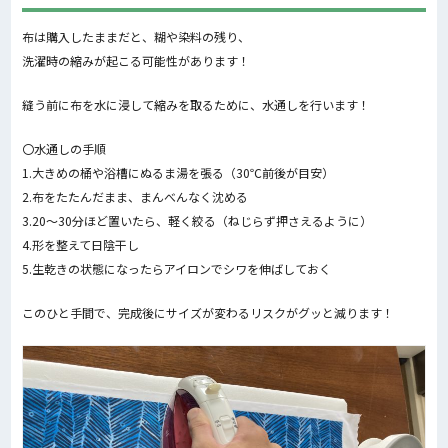
布は購入したままだと、糊や染料の残り、
洗濯時の縮みが起こる可能性があります！
縫う前に布を水に浸して縮みを取るために、水通しを行います！
〇水通しの手順
1.大きめの桶や浴槽にぬるま湯を張る（30℃前後が目安）
2.布をたたんだまま、まんべんなく沈める
3.20〜30分ほど置いたら、軽く絞る（
ねじらず押さえるように）
4.形を整えて日陰干し
5.生乾きの状態になったらアイロンでシワを伸ばしておく
このひと手間で、
完成後にサイズが変わるリスクがグッと減ります！