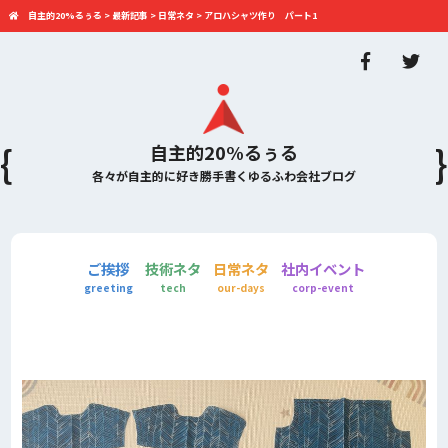
自主的20%るぅる
>
最新記事
>
日常ネタ
>
アロハシャツ作り パート1
自主的20%るぅる
各々が自主的に好き勝手書くゆるふわ会社ブログ
ご挨拶
技術ネタ
日常ネタ
社内イベント
greeting
tech
our-days
corp-event