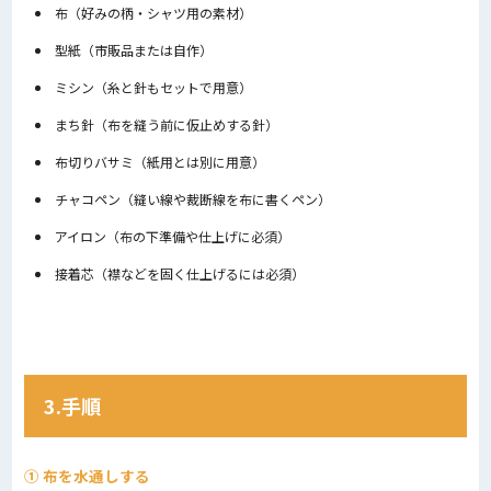
布（好みの柄・シャツ用の素材）
型紙（市販品または自作）
ミシン（糸と針もセットで用意）
まち針（布を縫う前に仮止めする針）
布切りバサミ（紙用とは別に用意）
チャコペン（縫い線や裁断線を布に書くペン）
アイロン（布の下準備や仕上げに必須）
接着芯（襟などを固く仕上げるには必須）
3.手順
① 布を水通しする