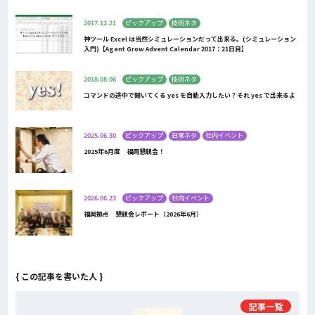
2017.12.21
ピックアップ
技術ネタ
神ツール Excel は当然シミュレーションだって出来る。(シミュレーション
入門)【Agent Grow Advent Calendar 2017：21日目】
2018.08.06
ピックアップ
技術ネタ
コマンドの途中で聞いてくる yes を自動入力したい？それ yes で出来るよ
2025.06.30
ピックアップ
日常ネタ
社内イベント
2025年6月度 福岡懇親会！
2026.06.23
ピックアップ
社内イベント
福岡拠点 懇親会レポート（2026年6月）
{ この記事を書いた人 }
記事一覧