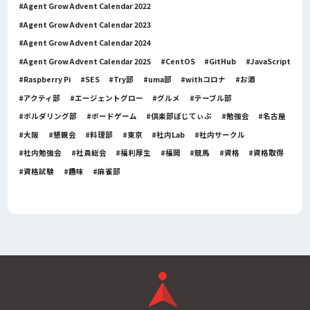
Agent Grow Advent Calendar 2022
Agent Grow Advent Calendar 2023
Agent Grow Advent Calendar 2024
Agent Grow Advent Calendar 2025
CentOS
GitHub
JavaScript
Raspberry Pi
SES
Try部
uma部
withコロナ
お酒
アクティ部
エージェントグロー
グルメ
テーブル部
ボルダリング部
ボードゲーム
倶楽部ぽじてぃぶ
勉強会
名古屋
大阪
懇親会
料理部
東京
社内Lab
社内サークル
社内勉強会
社員総会
福利厚生
福岡
競馬
資格
資格取得
資格試験
趣味
麻雀部