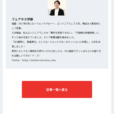
フェアネス伊藤
経歴：2017年1月にエージェントグローへ、エンジニアとして入社。現在は人事担当と
して従事。
入社理由：私もエンジニアでしたが「案件を変更できない」「不透明な評価制度」に、
ずっと悩みを抱えていました。そこで転職活動を始めました。
「SES業界に、新基準を」というエージェントグローのミッションに共感し、入社を決
意しました！
弊社に少しでもご興味をお持ちいただけましたら、ぜひ面談でざっくばらんにお話でき
れば嬉しいです(∩´∀｀)∩
Twitter：https://twitter.com/atsu_itou
記事一覧へ戻る