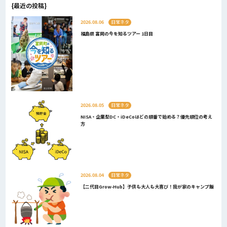
{最近の投稿}
2026.08.06
日常ネタ
福島県 富岡の今を知るツアー 1日目
2026.08.05
日常ネタ
NISA・企業型DC・iDeCoはどの順番で始める？優先順位の考え
方
2026.08.04
日常ネタ
【二代目Grow-Hub】子供も大人も大喜び！我が家のキャンプ飯