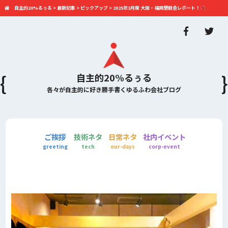
自主的20%るぅる
>
最新記事
>
ピックアップ
>
2025年3月度 大阪・福岡懇親会レポート！
自主的20%るぅる
各々が自主的に好き勝手書くゆるふわ会社ブログ
ご挨拶
技術ネタ
日常ネタ
社内イベント
greeting
tech
our-days
corp-event