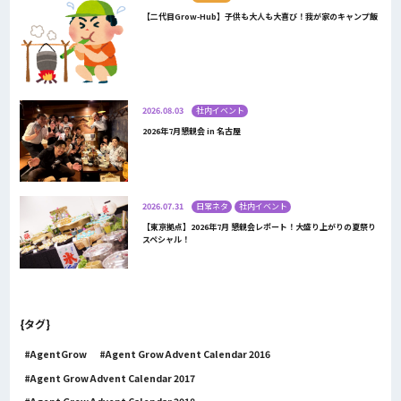
【二代目Grow-Hub】子供も大人も大喜び！我が家のキャンプ飯
2026.08.03
社内イベント
2026年7月懇親会 in 名古屋
2026.07.31
日常ネタ
社内イベント
【東京拠点】2026年7月 懇親会レポート！大盛り上がりの夏祭り
スペシャル！
{タグ}
AgentGrow
Agent Grow Advent Calendar 2016
Agent Grow Advent Calendar 2017