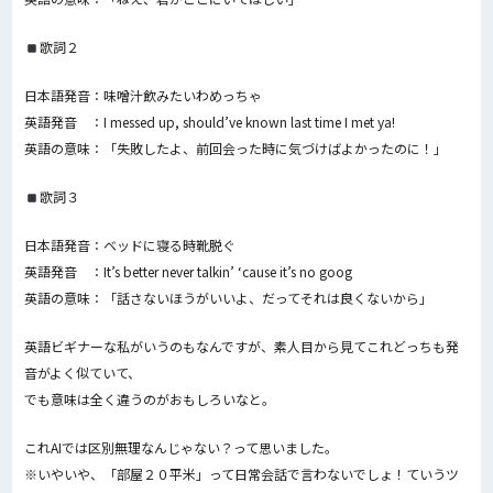
歌詞２
日本語発音：味噌汁飲みたいわめっちゃ
英語発音 ：I messed up, should’ve known last time I met ya!
英語の意味：「失敗したよ、前回会った時に気づけばよかったのに！」
歌詞３
日本語発音：ベッドに寝る時靴脱ぐ
英語発音 ：It’s better never talkin’ ‘cause it’s no goog
英語の意味：「話さないほうがいいよ、だってそれは良くないから」
英語ビギナーな私がいうのもなんですが、素人目から見てこれどっちも発
音がよく似ていて、
でも意味は全く違うのがおもしろいなと。
これAIでは区別無理なんじゃない？って思いました。
※いやいや、「部屋２０平米」って日常会話で言わないでしょ！ていうツ