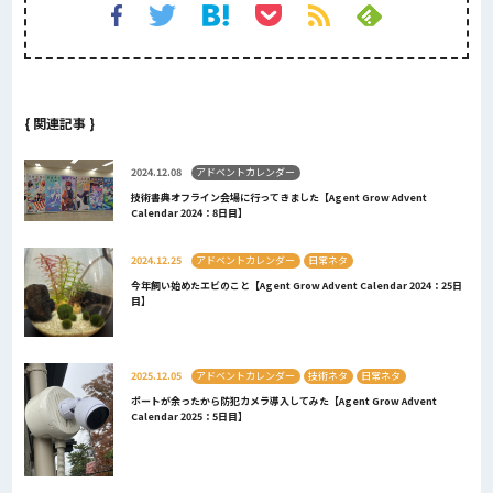
{ 関連記事 }
2024.12.08
アドベントカレンダー
技術書典オフライン会場に行ってきました【Agent Grow Advent
Calendar 2024：8日目】
2024.12.25
アドベントカレンダー
日常ネタ
今年飼い始めたエビのこと【Agent Grow Advent Calendar 2024：25日
目】
2025.12.05
アドベントカレンダー
技術ネタ
日常ネタ
ポートが余ったから防犯カメラ導入してみた【Agent Grow Advent
Calendar 2025：5日目】