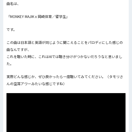
曲名は、
「MONKEY MAJIK x 岡崎体育／留学生」
です。
この曲は日本語と英語が同じように聞こえることをパロディにした感じの
曲なんですが、
これを聴いた時に、これはAIでは聴き分けがつかないだろうなと思いまし
た。
実際どんな感じか、ぜひ良かったら一度聴いてみてください。（タモリさ
んの空耳アワーみたいな感じですね）