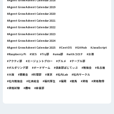
Agent Grow Advent Calendar 2018
Agent Grow Advent Calendar 2019
Agent Grow Advent Calendar 2020
Agent Grow Advent Calendar 2021
Agent Grow Advent Calendar 2022
Agent Grow Advent Calendar 2023
Agent Grow Advent Calendar 2024
Agent Grow Advent Calendar 2025
CentOS
GitHub
JavaScript
Raspberry Pi
SES
Try部
uma部
withコロナ
お酒
アクティ部
エージェントグロー
グルメ
テーブル部
ボルダリング部
ボードゲーム
倶楽部ぽじてぃぶ
勉強会
名古屋
大阪
懇親会
料理部
東京
社内Lab
社内サークル
社内勉強会
社員総会
福利厚生
福岡
競馬
資格
資格取得
資格試験
趣味
麻雀部