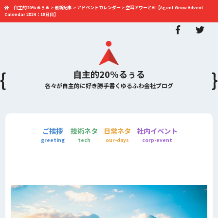
自主的20%るぅる
>
最新記事
>
アドベントカレンダー
>
空耳アワーとAI【Agent Grow Advent
Calendar 2024：18日目】
自主的20%るぅる
各々が自主的に好き勝手書くゆるふわ会社ブログ
ご挨拶
技術ネタ
日常ネタ
社内イベント
greeting
tech
our-days
corp-event