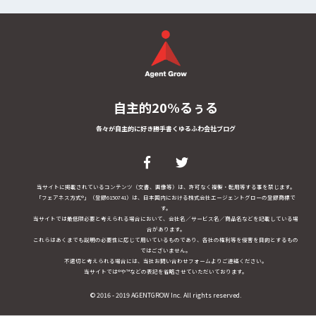
自主的20%るぅる
各々が自主的に好き勝手書くゆるふわ会社ブログ
当サイトに掲載されているコンテンツ（文書、画像等）は、許可なく複製・転用等する事を禁じます。
「フェアネス方式®」（登録6150741）は、日本国内における株式会社エージェントグローの登録商標で
す。
当サイトでは最低限必要と考えられる場合において、会社名／サービス名／商品名などを記載している場
合があります。
これらはあくまでも説明の必要性に応じて用いているものであり、各社の権利等を侵害を目的とするもの
ではございません。
不適切と考えられる場合には、当社お問い合わせフォームよりご連絡ください。
当サイトでは®や™などの表記を省略させていただいております。
© 2016 - 2019 AGENTGROW Inc. All rights reserved.