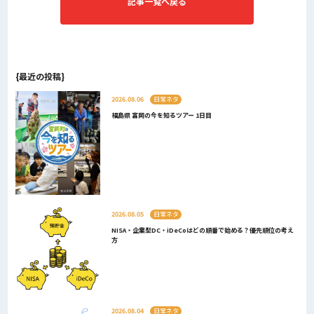
記事一覧へ戻る
{最近の投稿}
2026.08.06
日常ネタ
福島県 富岡の今を知るツアー 1日目
2026.08.05
日常ネタ
NISA・企業型DC・iDeCoはどの順番で始める？優先順位の考え
方
2026.08.04
日常ネタ