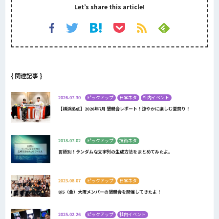
Let’s share this article!
{ 関連記事 }
2026.07.30
ピックアップ
日常ネタ
社内イベント
【横浜拠点】2026年7月 懇親会レポート！涼やかに楽しむ夏祭り！
2018.07.02
ピックアップ
技術ネタ
言語別！ランダムな文字列の生成方法をまとめてみたよ。
2023.08.07
ピックアップ
日常ネタ
8/5（金）大阪メンバーの懇親会を開催してきたよ！
2025.02.26
ピックアップ
社内イベント