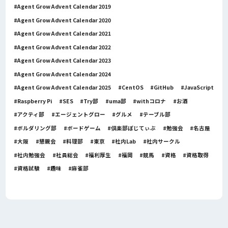
Agent Grow Advent Calendar 2019
Agent Grow Advent Calendar 2020
Agent Grow Advent Calendar 2021
Agent Grow Advent Calendar 2022
Agent Grow Advent Calendar 2023
Agent Grow Advent Calendar 2024
Agent Grow Advent Calendar 2025
CentOS
GitHub
JavaScript
Raspberry Pi
SES
Try部
uma部
withコロナ
お酒
アクティ部
エージェントグロー
グルメ
テーブル部
ボルダリング部
ボードゲーム
倶楽部ぽじてぃぶ
勉強会
名古屋
大阪
懇親会
料理部
東京
社内Lab
社内サークル
社内勉強会
社員総会
福利厚生
福岡
競馬
資格
資格取得
資格試験
趣味
麻雀部