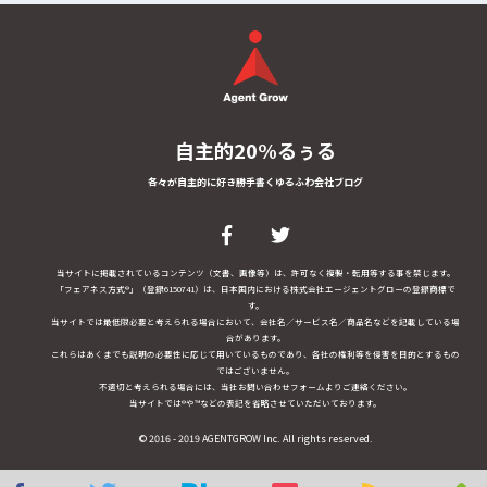
自主的20%るぅる
各々が自主的に好き勝手書くゆるふわ会社ブログ
当サイトに掲載されているコンテンツ（文書、画像等）は、許可なく複製・転用等する事を禁じます。
「フェアネス方式®」（登録6150741）は、日本国内における株式会社エージェントグローの登録商標で
す。
当サイトでは最低限必要と考えられる場合において、会社名／サービス名／商品名などを記載している場
合があります。
これらはあくまでも説明の必要性に応じて用いているものであり、各社の権利等を侵害を目的とするもの
ではございません。
不適切と考えられる場合には、当社お問い合わせフォームよりご連絡ください。
当サイトでは®や™などの表記を省略させていただいております。
© 2016 - 2019 AGENTGROW Inc. All rights reserved.