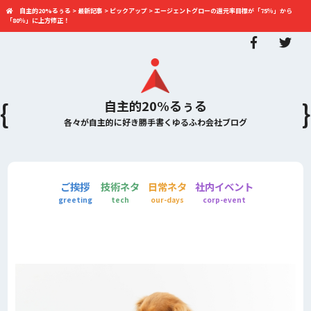
自主的20%るぅる
>
最新記事
>
ピックアップ
>
エージェントグローの還元率目標が「75％」から
「80％」に上方修正！
自主的20%るぅる
各々が自主的に好き勝手書くゆるふわ会社ブログ
ご挨拶
技術ネタ
日常ネタ
社内イベント
greeting
tech
our-days
corp-event