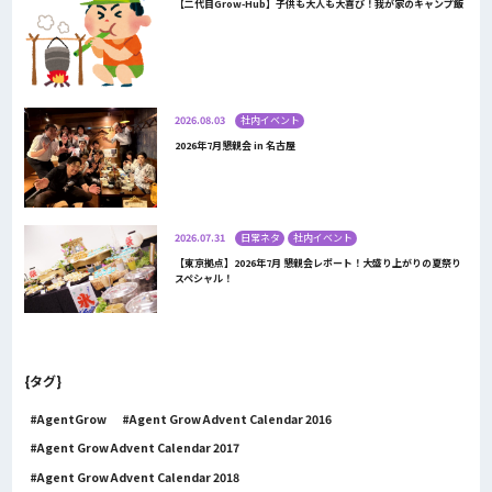
【二代目Grow-Hub】子供も大人も大喜び！我が家のキャンプ飯
2026.08.03
社内イベント
2026年7月懇親会 in 名古屋
2026.07.31
日常ネタ
社内イベント
【東京拠点】2026年7月 懇親会レポート！大盛り上がりの夏祭り
スペシャル！
{タグ}
AgentGrow
Agent Grow Advent Calendar 2016
Agent Grow Advent Calendar 2017
Agent Grow Advent Calendar 2018