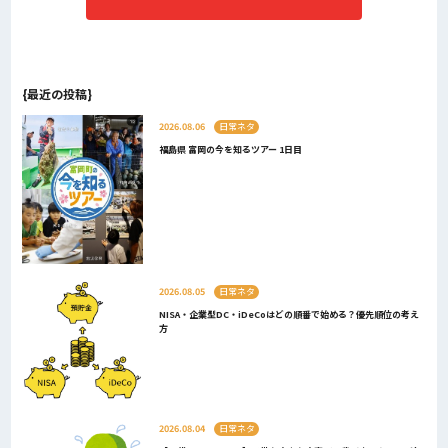
{最近の投稿}
2026.08.06
日常ネタ
福島県 富岡の今を知るツアー 1日目
2026.08.05
日常ネタ
NISA・企業型DC・iDeCoはどの順番で始める？優先順位の考え
方
2026.08.04
日常ネタ