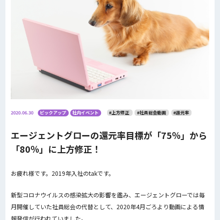
2020.06.30
ピックアップ
社内イベント
#上方修正
#社員総会動画
#還元率
エージェントグローの還元率目標が「75％」から
「80％」に上方修正！
お疲れ様です。2019年入社のtakです。
新型コロナウイルスの感染拡大の影響を鑑み、エージェントグローでは毎
月開催していた社員総会の代替として、2020年4月ごろより動画による情
報発信が行われていました。