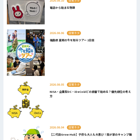
2026.08.10
日常ネタ
電話から始まる物語
2026.08.06
日常ネタ
福島県 富岡の今を知るツアー 1日目
2026.08.05
日常ネタ
NISA・企業型DC・iDeCoはどの順番で始める？優先順位の考え
方
2026.08.04
日常ネタ
【二代目Grow-Hub】子供も大人も大喜び！我が家のキャンプ飯