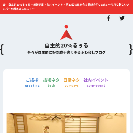
自主的20%るぅる
>
最新記事
>
社内イベント
>
第13回社員総会＆懇親会＠Osaka 〜今月も新しいメ
ンバーが増えましたよ！〜
自主的20%るぅる
各々が自主的に好き勝手書くゆるふわ会社ブログ
ご挨拶
技術ネタ
日常ネタ
社内イベント
greeting
tech
our-days
corp-event