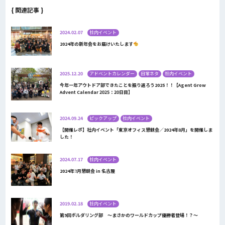
{ 関連記事 }
2024.02.07
社内イベント
2024年の新年会をお届けいたします
2025.12.20
アドベントカレンダー
日常ネタ
社内イベント
今年一年アウトドア部できたことを振り返ろう2025！！【Agent Grow
Advent Calendar 2025：20日目】
2024.09.24
ピックアップ
社内イベント
【開催レポ】社内イベント「東京オフィス懇親会／2024年8月」を開催しま
した！
2024.07.17
社内イベント
2024年7月懇親会 in 名古屋
2019.02.18
社内イベント
第9回ボルダリング部 ～まさかのワールドカップ優勝者登場！？～