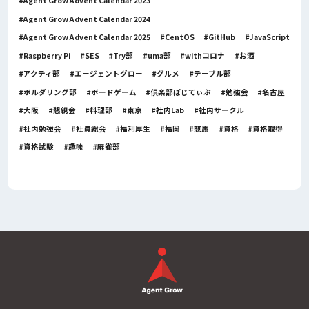
Agent Grow Advent Calendar 2023
Agent Grow Advent Calendar 2024
Agent Grow Advent Calendar 2025
CentOS
GitHub
JavaScript
Raspberry Pi
SES
Try部
uma部
withコロナ
お酒
アクティ部
エージェントグロー
グルメ
テーブル部
ボルダリング部
ボードゲーム
倶楽部ぽじてぃぶ
勉強会
名古屋
大阪
懇親会
料理部
東京
社内Lab
社内サークル
社内勉強会
社員総会
福利厚生
福岡
競馬
資格
資格取得
資格試験
趣味
麻雀部