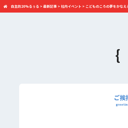
自主的20%るぅる
>
最新記事
>
社内イベント
>
こどものころの夢をかなえるために
ご挨
greetin