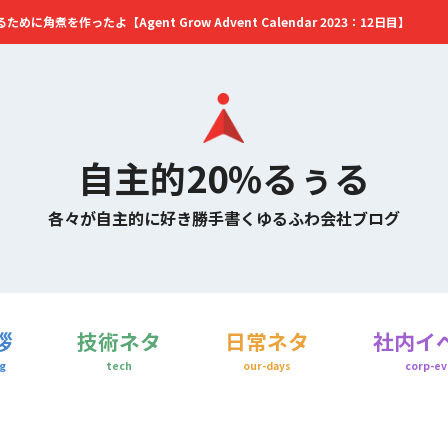
角煮を作ったよ【Agent Grow Advent Calendar 2023：12日目】
自主的20%るぅる
各々が自主的に好き勝手書くゆるふわ会社ブログ
拶
技術ネタ
日常ネタ
社内イ
g
tech
our-days
corp-ev