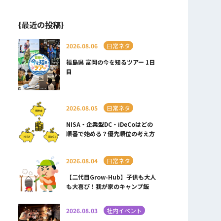
{最近の投稿}
2026.08.06
日常ネタ
福島県 富岡の今を知るツアー 1日
目
2026.08.05
日常ネタ
NISA・企業型DC・iDeCoはどの
順番で始める？優先順位の考え方
2026.08.04
日常ネタ
【二代目Grow-Hub】子供も大人
も大喜び！我が家のキャンプ飯
2026.08.03
社内イベント