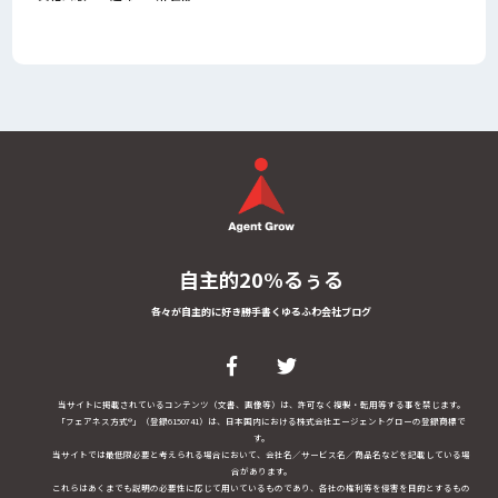
自主的20%るぅる
各々が自主的に好き勝手書くゆるふわ会社ブログ
当サイトに掲載されているコンテンツ（文書、画像等）は、許可なく複製・転用等する事を禁じます。
「フェアネス方式®」（登録6150741）は、日本国内における株式会社エージェントグローの登録商標で
す。
当サイトでは最低限必要と考えられる場合において、会社名／サービス名／商品名などを記載している場
合があります。
これらはあくまでも説明の必要性に応じて用いているものであり、各社の権利等を侵害を目的とするもの