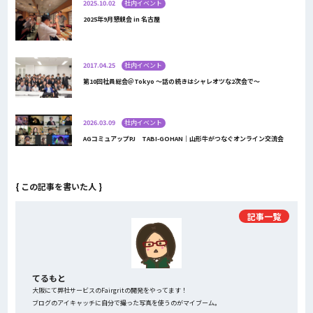
2025.10.02
社内イベント
2025年9月懇親会 in 名古屋
2017.04.25
社内イベント
第10回社員総会＠Tokyo 〜話の続きはシャレオツな2次会で〜
2026.03.09
社内イベント
AGコミュアップPJ TABI-GOHAN｜山形牛がつなぐオンライン交流会
{ この記事を書いた人 }
記事一覧
てるもと
大阪にて弊社サービスのFairgritの開発をやってます！
ブログのアイキャッチに自分で撮った写真を使うのがマイブーム。