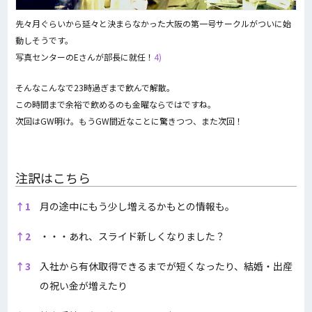
先々月ぐらいから延々と決まらなかった大阪の第一号サークルがついに始
動しそうです。
写真センターのEさんが部長に就任！
4)
そんなこんなで23時過ぎまで飲んで解散。
この時間まで余裕で飲めるのも金曜ならではですね。
次回はGW明け。もうGW間近なことに驚きつつ、また次回！
注訳はこちら
注訳はこちら
↑
1
月の途中にもう少し増えるかもとの情報も。
↑
2
・・・あれ、スライド新しくなりました？
↑
3
入社から有休取得できるまでが短くなったり、結婚・出産
の祝い金が増えたり