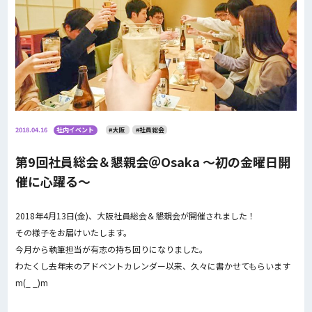
2018.04.16
社内イベント
#大阪
#社員総会
第9回社員総会＆懇親会＠Osaka 〜初の金曜日開
催に心躍る〜
2018年4月13日(金)、大阪社員総会＆懇親会が開催されました！
その様子をお届けいたします。
今月から執筆担当が有志の持ち回りになりました。
わたくし去年末のアドベントカレンダー以来、久々に書かせてもらいます
m(_ _)m