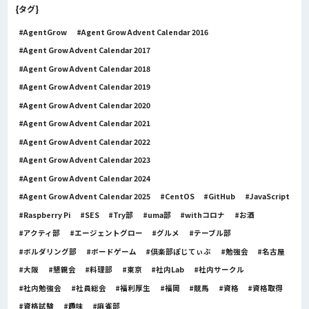
{タグ}
AgentGrow
Agent Grow Advent Calendar 2016
Agent Grow Advent Calendar 2017
Agent Grow Advent Calendar 2018
Agent Grow Advent Calendar 2019
Agent Grow Advent Calendar 2020
Agent Grow Advent Calendar 2021
Agent Grow Advent Calendar 2022
Agent Grow Advent Calendar 2023
Agent Grow Advent Calendar 2024
Agent Grow Advent Calendar 2025
CentOS
GitHub
JavaScript
Raspberry Pi
SES
Try部
uma部
withコロナ
お酒
アクティ部
エージェントグロー
グルメ
テーブル部
ボルダリング部
ボードゲーム
倶楽部ぽじてぃぶ
勉強会
名古屋
大阪
懇親会
料理部
東京
社内Lab
社内サークル
社内勉強会
社員総会
福利厚生
福岡
競馬
資格
資格取得
資格試験
趣味
麻雀部