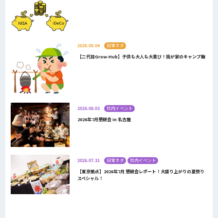
2026.08.04
日常ネタ
【二代目Grow-Hub】子供も大人も大喜び！我が家のキャンプ飯
2026.08.03
社内イベント
2026年7月懇親会 in 名古屋
2026.07.31
日常ネタ
社内イベント
【東京拠点】2026年7月 懇親会レポート！大盛り上がりの夏祭り
スペシャル！