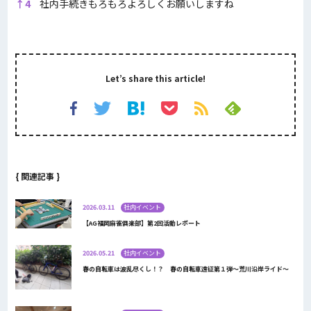
↑
4
社内手続きもろもろよろしくお願いしますね
Let’s share this article!
{ 関連記事 }
2026.03.11
社内イベント
【AG福岡麻雀俱楽部】第2回活動レポート
2026.05.21
社内イベント
春の自転車は波乱尽くし！？ 春の自転車遠征第１弾～荒川沿岸ライド～