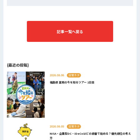
記事一覧へ戻る
{最近の投稿}
2026.08.06
日常ネタ
福島県 富岡の今を知るツアー 1日目
2026.08.05
日常ネタ
NISA・企業型DC・iDeCoはどの順番で始める？優先順位の考え
方