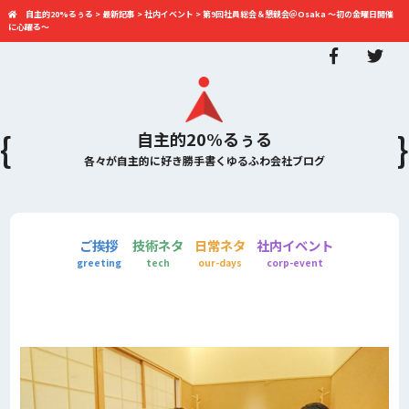
自主的20%るぅる
>
最新記事
>
社内イベント
>
第9回社員総会＆懇親会＠Osaka 〜初の金曜日開催
に心躍る〜
自主的20%るぅる
各々が自主的に好き勝手書くゆるふわ会社ブログ
ご挨拶
技術ネタ
日常ネタ
社内イベント
greeting
tech
our-days
corp-event