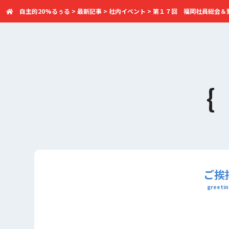
自主的20%るぅる
>
最新記事
>
社内イベント
>
第１７回 福岡社員総会＆
ご挨
greetin