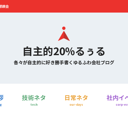
懇親会
自主的20%るぅる
各々が自主的に好き勝手書くゆるふわ会社ブログ
拶
技術ネタ
日常ネタ
社内イ
g
tech
our-days
corp-ev