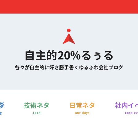
自主的20%るぅる
各々が自主的に好き勝手書くゆるふわ会社ブログ
拶
技術ネタ
日常ネタ
社内イ
g
tech
our-days
corp-ev