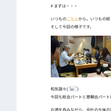
# まずは・・・
いつもの
こちら
から。いつもの寂
そして今回の様子です。
和気藹々(
´ω｀
)
今回も総会パートと懇親会パート
お酒を呑みながら、会社の今後の