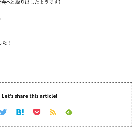
次会へと繰り出したようです?
。
した！
Let’s share this article!