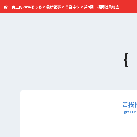
自主的20%るぅる
>
最新記事
>
日常ネタ
>
第9回 福岡社員総会
ご挨
greetin