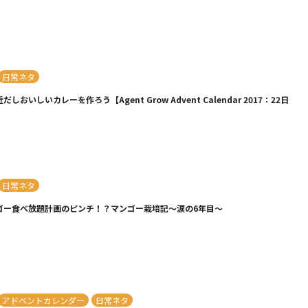
日常ネタ
しおいしいカレーを作ろう【Agent Grow Advent Calendar 2017：22日
日常ネタ
ゴー食べ放題計画のピンチ！？マンゴー栽培記～涙の6年目～
アドベントカレンダー
日常ネタ