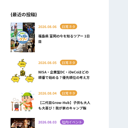
{最近の投稿}
2026.08.06
日常ネタ
福島県 富岡の今を知るツアー 1日
目
2026.08.05
日常ネタ
NISA・企業型DC・iDeCoはどの
順番で始める？優先順位の考え方
2026.08.04
日常ネタ
【二代目Grow-Hub】子供も大人
も大喜び！我が家のキャンプ飯
2026.08.03
社内イベント