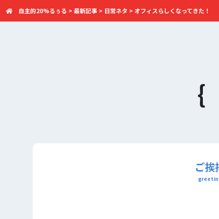
自主的20%るぅる
>
最新記事
>
日常ネタ
>
オフィスらしくなってきた！
ご挨
greetin