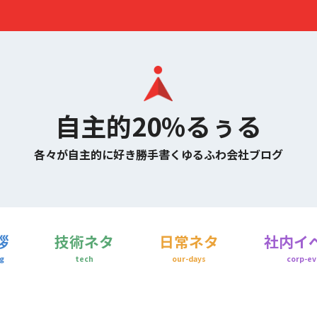
自主的20%るぅる
各々が自主的に好き勝手書くゆるふわ会社ブログ
拶
技術ネタ
日常ネタ
社内イ
g
tech
our-days
corp-ev