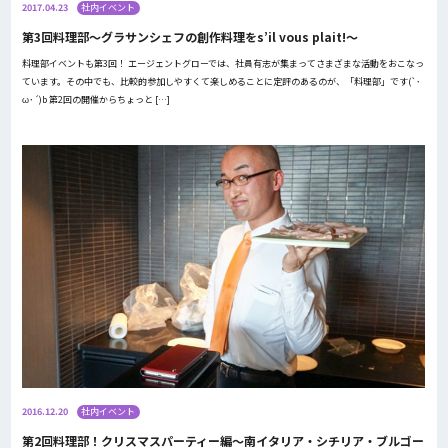
2017.04.23
社内イベント
第3回料理部〜グラサンシェフの創作料理をs’il vous plait!〜
料理部イベントも第3回！ エージェントグローでは、社員有志が集まってさまざまな活動をおこなっ
ています。その中でも、比較的参加しやすくて楽しめることに定評のあるのが、「料理部」です(`･
ω･´)b 第2回の開催からちょっと […]
2016.12.20
社内イベント
第2回料理部！クリスマスパーティー編〜南イタリア・シチリア・ブルゴー