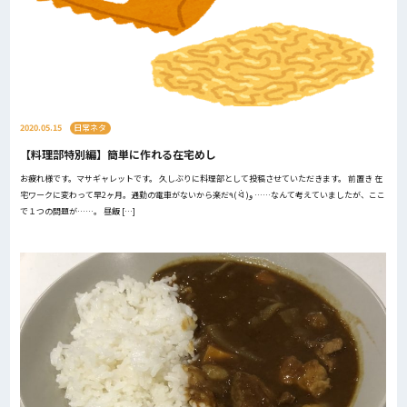
2020.05.15
日常ネタ
【料理部特別編】簡単に作れる在宅めし
お疲れ様です。マサギャレットです。 久しぶりに料理部として投稿させていただきます。 前置き 在
宅ワークに変わって早2ヶ月。通勤の電車がないから楽だ٩( ᐛ )و ……なんて考えていましたが、ここ
で１つの問題が……。 昼飯 […]