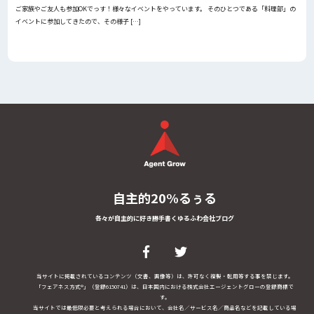
ご家族やご友人も参加OKでっす！様々なイベントをやっています。 そのひとつである「料理部」の
イベントに参加してきたので、その様子 […]
自主的20%るぅる
各々が自主的に好き勝手書くゆるふわ会社ブログ
当サイトに掲載されているコンテンツ（文書、画像等）は、許可なく複製・転用等する事を禁じます。
「フェアネス方式®」（登録6150741）は、日本国内における株式会社エージェントグローの登録商標で
す。
当サイトでは最低限必要と考えられる場合において、会社名／サービス名／商品名などを記載している場