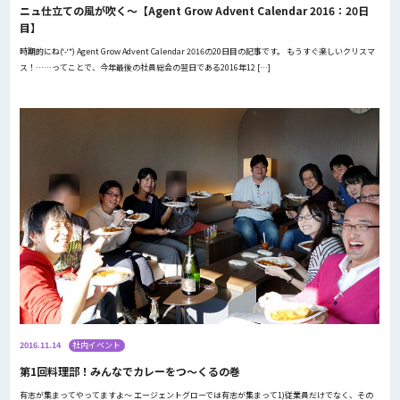
ニュ仕立ての風が吹く〜【Agent Grow Advent Calendar 2016：20日
目】
時期的にね(‘-‘*) Agent Grow Advent Calendar 2016の20日目の記事です。 もうすぐ楽しいクリスマ
ス！……ってことで、今年最後の社員総会の翌日である2016年12 […]
2016.11.14
社内イベント
第1回料理部！みんなでカレーをつ〜くるの巻
有志が集まってやってますよ〜 エージェントグローでは有志が集まって1)従業員だけでなく、その