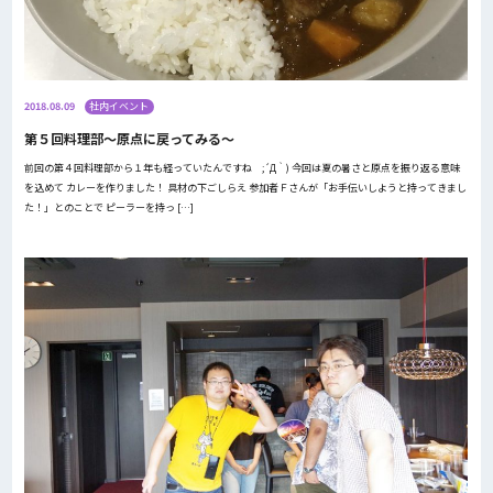
2018.08.09
社内イベント
第５回料理部～原点に戻ってみる～
前回の第４回料理部から１年も経っていたんですね ;´Д｀) 今回は夏の暑さと原点を振り返る意味
を込めて カレーを作りました！ 具材の下ごしらえ 参加者Ｆさんが「お手伝いしようと持ってきまし
た！」とのことで ピーラーを持っ […]