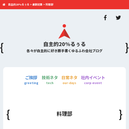
自主的20%るぅる
>
最新記事
>
料理部
自主的20%るぅる
各々が自主的に好き勝手書くゆるふわ会社ブログ
ご挨拶
技術ネタ
日常ネタ
社内イベント
greeting
tech
our-days
corp-event
料理部