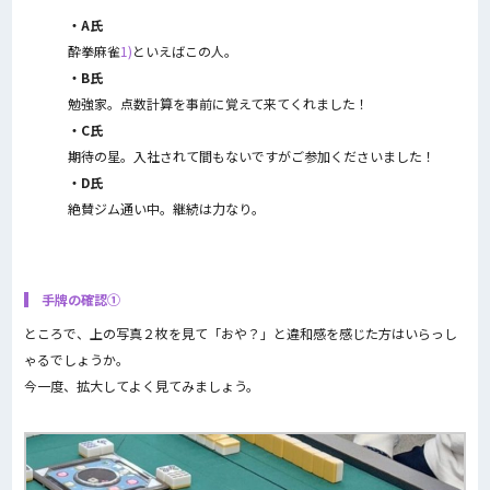
・A氏
酔拳麻雀
1)
といえばこの人。
・B氏
勉強家。点数計算を事前に覚えて来てくれました！
・C氏
期待の星。入社されて間もないですがご参加くださいました！
・D氏
絶賛ジム通い中。継続は力なり。
手牌の確認①
ところで、上の写真２枚を見て「おや？」と違和感を感じた方はいらっし
ゃるでしょうか。
今一度、拡大してよく見てみましょう。