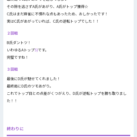
その隙を逃さずA氏があがり、A氏がトップ獲得☆
C氏はまだ麻雀に不慣れな点もあったため、おしかったです！
実はC氏があがっていれば、C氏の逆転トップでした！！
２回戦
B氏ダントツ！
いわゆるAトップ
5)
です。
完璧ですね！
３回戦
最後にD氏が魅せてくれました！
最終局にD氏のツモあがり。
これでトップ目との点差がくつがえり、D氏が逆転トップを勝ち取りまし
た！！
終わりに