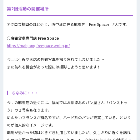
第2回活動の開催場所
アクロス福岡のほど近く、西中洲に在る麻雀店「Free Space」さんです。
○麻雀貸卓専門店 Free Space
https://mahjong-freespace.wphp.jp/
今回は付近やお店の外観写真を撮り忘れてしまいました…
また訪れる機会があった際には撮影しようと思います！
ちなみに・・・
今回の麻雀店の近くには、福岡ではお馴染みのパン屋さん「パンストッ
ク」の２号店も在ります。
めんたいフランスが有名ですが、ハード系のパンが充実している、という
のが個人的なイメージです。
職場が近かった頃はときどき利用していましたが、久しぶりに近くを訪れ
たので今回の昼食用に買おうかな…と思って、麻雀店に行く前（9時半くら