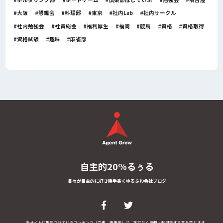
大阪
懇親会
料理部
東京
社内Lab
社内サークル
社内勉強会
社員総会
福利厚生
福岡
競馬
資格
資格取得
資格試験
趣味
麻雀部
自主的20%るぅる
各々が自主的に好き勝手書くゆるふわ会社ブログ
当サイトに掲載されているコンテンツ（文書、画像等）は、許可なく複製・転用等する事を禁じます。