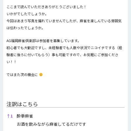
ここまで読んでいただきありがとうございました！
いかがでしたでしょうか。
今回はあまり写真を撮れていませんでしたが、麻雀を楽しんでいる雰囲気
は伝わったでしょうか。
AG福岡麻雀倶楽部は参加者を募集しています。
初心者でも大歓迎ですし、未経験者でも人数や状況でニコイチでする（経
験者に後ろに付いてもらう）事も可能ですので、お気軽にご参加くださ
い！！
ではまた次の機会に
注訳はこちら
注訳はこちら
↑
1
酔拳麻雀
お酒を飲みながら麻雀してるだけです