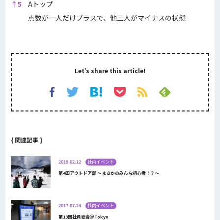
↑
5
Aトップ
点数が一人だけプラスで、他三人がマイナスの状態
Let’s share this article!
{ 関連記事 }
2019.02.12
社内イベント
第4回アウトドア部 ～まさかのみんな初心者！？～
2017.07.24
社内イベント
第13回社員総会＠Tokyo