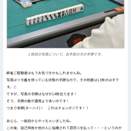
１枚目の写真について、右手前の方の手牌です。
麻雀ご経験者はもうお気づきかもしれませんね。
写真はツモ番を待っている状態の手牌なので、その枚数は13枚のはずで
す。
2)
ですが、写真の手牌はなぜか14枚在ります！
そう、手牌の数が通常より多いのです！
つまり多牌(ターハイ)！ これはチョンボ
3)
です！！
あらら、一局目からやっちゃいましたね。
この後、自己申告か他の人に指摘されて罰符
4)
を払って・・・というのが