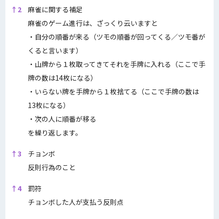
↑
2
麻雀に関する補足
麻雀のゲーム進行は、ざっくり云いますと
・自分の順番が来る（ツモの順番が回ってくる／ツモ番が
くると言います）
・山牌から１枚取ってきてそれを手牌に入れる（ここで手
牌の数は14枚になる）
・いらない牌を手牌から１枚捨てる（ここで手牌の数は
13枚になる）
・次の人に順番が移る
を繰り返します。
↑
3
チョンボ
反則行為のこと
↑
4
罰符
チョンボした人が支払う反則点