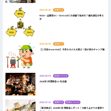
2026.08.05
日常ネタ
NISA・企業型DC・iDeCoはどの順番で始める？優先順位の考え
方
2026.08.04
日常ネタ
【二代目Grow-Hub】子供も大人も大喜び！我が家のキャンプ飯
2026.08.03
社内イベント
2026年7月懇親会 in 名古屋
2026.07.31
日常ネタ
社内イベント
【東京拠点】2026年7月 懇親会レポート！大盛り上がりの夏祭り