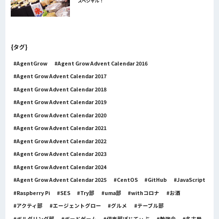
スペシャル！
{タグ}
AgentGrow
Agent Grow Advent Calendar 2016
Agent Grow Advent Calendar 2017
Agent Grow Advent Calendar 2018
Agent Grow Advent Calendar 2019
Agent Grow Advent Calendar 2020
Agent Grow Advent Calendar 2021
Agent Grow Advent Calendar 2022
Agent Grow Advent Calendar 2023
Agent Grow Advent Calendar 2024
Agent Grow Advent Calendar 2025
CentOS
GitHub
JavaScript
Raspberry Pi
SES
Try部
uma部
withコロナ
お酒
アクティ部
エージェントグロー
グルメ
テーブル部
ボルダリング部
ボードゲーム
倶楽部ぽじてぃぶ
勉強会
名古屋