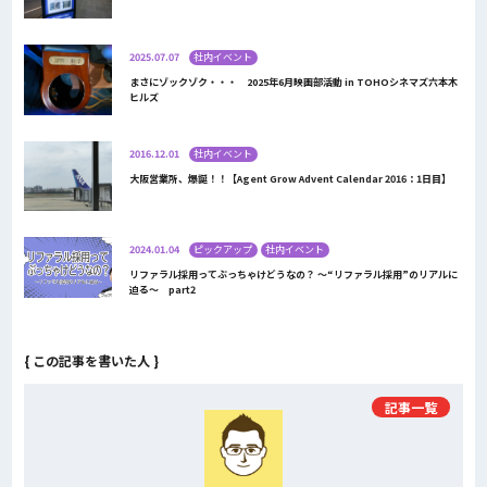
2025.07.07
社内イベント
まさにゾックゾク・・・ 2025年6月映画部活動 in TOHOシネマズ六本木
ヒルズ
2016.12.01
社内イベント
大阪営業所、爆誕！！【Agent Grow Advent Calendar 2016：1日目】
2024.01.04
ピックアップ
社内イベント
リファラル採用ってぶっちゃけどうなの？ ～“リファラル採用”のリアルに
迫る～ part2
{ この記事を書いた人 }
記事一覧