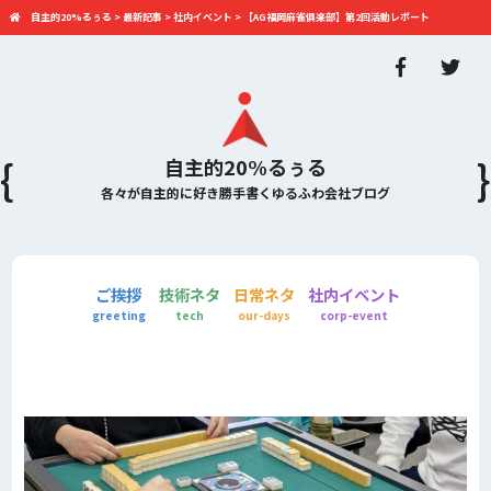
自主的20%るぅる
>
最新記事
>
社内イベント
>
【AG福岡麻雀俱楽部】第2回活動レポート
自主的20%るぅる
各々が自主的に好き勝手書くゆるふわ会社ブログ
ご挨拶
技術ネタ
日常ネタ
社内イベント
greeting
tech
our-days
corp-event