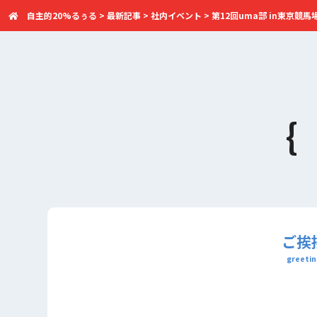
自主的20%るぅる
>
最新記事
>
社内イベント
>
第12回uma部 in東京競馬
ご挨
greetin