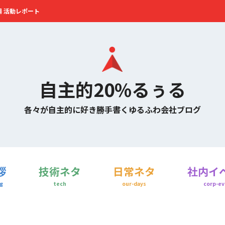
場 活動レポート
自主的20%るぅる
各々が自主的に好き勝手書くゆるふわ会社ブログ
拶
技術ネタ
日常ネタ
社内イ
g
tech
our-days
corp-ev