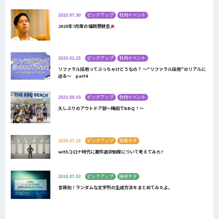
2025.07.30
ピックアップ
社内イベント
2025年7月度の福岡懇親会
2025.02.25
ピックアップ
社内イベント
リファラル採用ってぶっちゃけどうなの？ ～“リファラル採用”のリアルに
迫る～ part4
2023.08.03
ピックアップ
社内イベント
久しぶりのアウトドア部～梅田でBBQ！～
2020.07.28
ピックアップ
日常ネタ
withコロナ時代に案件選択制度について考えてみた?
2018.07.02
ピックアップ
技術ネタ
言語別！ランダムな文字列の生成方法をまとめてみたよ。