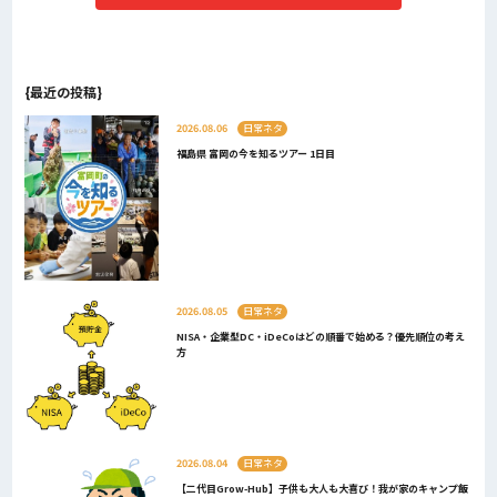
{最近の投稿}
2026.08.06
日常ネタ
福島県 富岡の今を知るツアー 1日目
2026.08.05
日常ネタ
NISA・企業型DC・iDeCoはどの順番で始める？優先順位の考え
方
2026.08.04
日常ネタ
【二代目Grow-Hub】子供も大人も大喜び！我が家のキャンプ飯