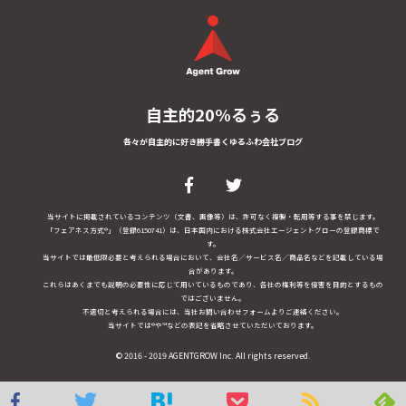
自主的20%るぅる
各々が自主的に好き勝手書くゆるふわ会社ブログ
当サイトに掲載されているコンテンツ（文書、画像等）は、許可なく複製・転用等する事を禁じます。
「フェアネス方式®」（登録6150741）は、日本国内における株式会社エージェントグローの登録商標で
す。
当サイトでは最低限必要と考えられる場合において、会社名／サービス名／商品名などを記載している場
合があります。
これらはあくまでも説明の必要性に応じて用いているものであり、各社の権利等を侵害を目的とするもの
ではございません。
不適切と考えられる場合には、当社お問い合わせフォームよりご連絡ください。
当サイトでは®や™などの表記を省略させていただいております。
© 2016 - 2019 AGENTGROW Inc. All rights reserved.