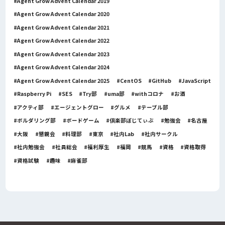
Agent Grow Advent Calendar 2019
Agent Grow Advent Calendar 2020
Agent Grow Advent Calendar 2021
Agent Grow Advent Calendar 2022
Agent Grow Advent Calendar 2023
Agent Grow Advent Calendar 2024
Agent Grow Advent Calendar 2025
CentOS
GitHub
JavaScript
Raspberry Pi
SES
Try部
uma部
withコロナ
お酒
アクティ部
エージェントグロー
グルメ
テーブル部
ボルダリング部
ボードゲーム
倶楽部ぽじてぃぶ
勉強会
名古屋
大阪
懇親会
料理部
東京
社内Lab
社内サークル
社内勉強会
社員総会
福利厚生
福岡
競馬
資格
資格取得
資格試験
趣味
麻雀部