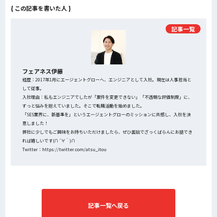
{ この記事を書いた人 }
記事一覧
フェアネス伊藤
経歴：2017年1月にエージェントグローへ、エンジニアとして入社。現在は人事担当と
して従事。
入社理由：私もエンジニアでしたが「案件を変更できない」「不透明な評価制度」に、
ずっと悩みを抱えていました。そこで転職活動を始めました。
「SES業界に、新基準を」というエージェントグローのミッションに共感し、入社を決
意しました！
弊社に少しでもご興味をお持ちいただけましたら、ぜひ面談でざっくばらんにお話でき
れば嬉しいです(∩´∀｀)∩
Twitter：https://twitter.com/atsu_itou
記事一覧へ戻る