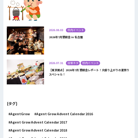
2026.08.03
社内イベント
2026年7月懇親会 in 名古屋
2026.07.31
日常ネタ
社内イベント
【東京拠点】2026年7月 懇親会レポート！大盛り上がりの夏祭り
スペシャル！
{タグ}
AgentGrow
Agent Grow Advent Calendar 2016
Agent Grow Advent Calendar 2017
Agent Grow Advent Calendar 2018