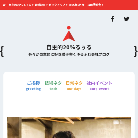
自主的20%るぅる
>
最新記事
>
ピックアップ
>
2025年6月度 福岡懇親会！
自主的20%るぅる
各々が自主的に好き勝手書くゆるふわ会社ブログ
ご挨拶
技術ネタ
日常ネタ
社内イベント
greeting
tech
our-days
corp-event