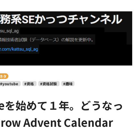
ネタ
#youtube
#資格
#資格試験
#趣味
ubeを始めて１年。どうなっ
ow Advent Calendar