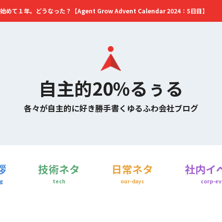
始めて１年。どうなった？【Agent Grow Advent Calendar 2024：5日目】
自主的20%るぅる
各々が自主的に好き勝手書くゆるふわ会社ブログ
拶
技術ネタ
日常ネタ
社内イ
g
tech
our-days
corp-ev