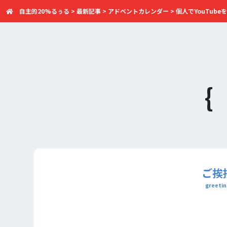
自主的20%るぅる
>
最新記事
>
アドベントカレンダー
>
個人でYouTubeを
ご挨
greetin