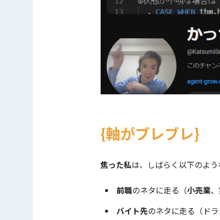
軸がブレブレ
焦った私
は、しばらく以下のよう
前職
のネタに走る（
小売業
、
バイト先
のネタに走る（ドラ