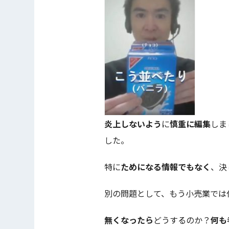
炎上しないよう
に
慎重に編集
しま
した。
特に
ためになる情報でもなく
、決
別の問題として、もう小売業では
無くなったら
どうするのか？
何も