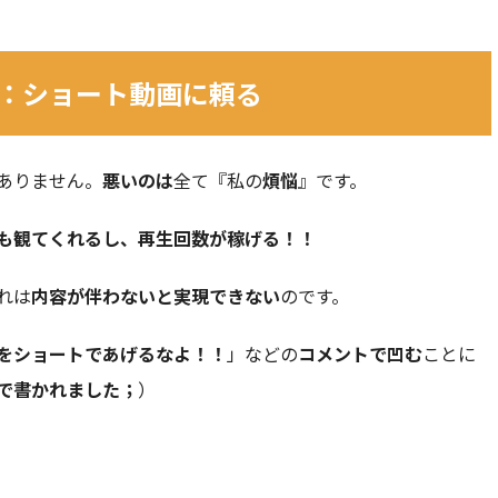
：ショート動画に頼る
ありません。
悪いのは
全て『私の
煩悩
』です。
も観てくれるし、再生回数が稼げる！！
れは
内容が伴わないと実現できない
のです。
をショートであげるなよ！！
」などの
コメントで凹む
ことに
で書かれました；
）