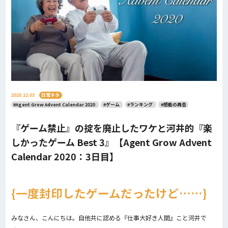
2020.12.03
日常ネタ
#Agent Grow Advent Calendar 2020
#ゲーム
#ランキング
#感動の再会
『ゲーム禁止』の掟を廃止したワケと河井的『楽
しかったゲーム Best 3』【Agent Grow Advent
Calendar 2020：3日目】
一度封印したゲームだったけど……
みなさん、こんにちは。自他共に認める『仕事大好き人間』こと河井で