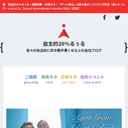
自主的20%るぅる
>
最新記事
>
日常ネタ
>
『ゲーム禁止』の掟を廃止したワケと河井的『楽しかった
ゲーム Best 3』【Agent Grow Advent Calendar 2020：3日目】
自主的20%るぅる
各々が自主的に好き勝手書くゆるふわ会社ブログ
ご挨拶
技術ネタ
日常ネタ
社内イベント
greeting
tech
our-days
corp-event