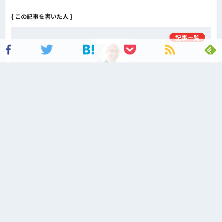
{ この記事を書いた人 }
記事一覧
河井 智也
Javaエンジニアとして2つのITベンチャー企業でキャリアを積む。
2013年2月、貿易商社に入社し、グループ会社の立ち上げに携わる。
2013年6月から同社の代表取締役に就任。
独自に編み出した『スカウト採用』を用いて、3年間で従業員1名から70名に拡大させ
る。
2016年4月に独立のため退任し、同年5月に株式会社エージェントグローを設立。
創業3年で150名以上のエンジニアを採用し、会社は急成長。
面接実施人数は1500名以上、応募者の内定承諾率は75%を超えている。
「中小企業で働くITエンジニアの労働環境を変える」をミッションに掲げ、報酬・賞与
の透明化と適正化、エンジニアに案件参画の決定権を与えるなどミッション実現に向け
て取り組んでいる。
趣味は読書。ビジネス書を中心に3000冊以上を読破。