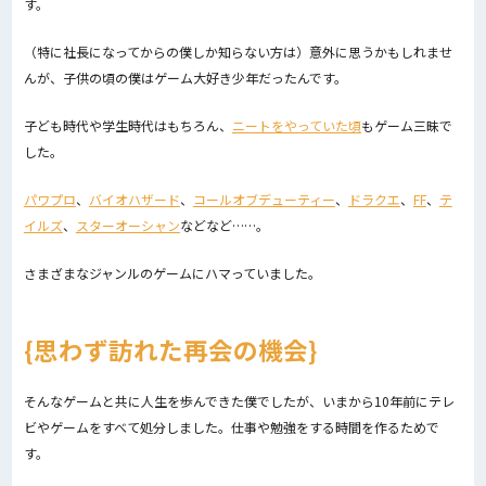
す。
（特に社長になってからの僕しか知らない方は）意外に思うかもしれませ
んが、子供の頃の僕はゲーム大好き少年だったんです。
子ども時代や学生時代はもちろん、
ニートをやっていた頃
もゲーム三昧で
した。
パワプロ
、
バイオハザード
、
コールオブデューティー
、
ドラクエ
、
FF
、
テ
イルズ
、
スターオーシャン
などなど……。
さまざまなジャンルのゲームにハマっていました。
思わず訪れた再会の機会
そんなゲームと共に人生を歩んできた僕でしたが、いまから10年前にテレ
ビやゲームをすべて処分しました。仕事や勉強をする時間を作るためで
す。