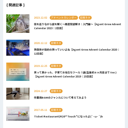
{ 関連記事 }
2023.12.02
アドベントカレンダー
日常ネタ
街を巡りながら謎を解く～周遊型謎解き：入門編～【Agent Grow Advent
Calendar 2023：2日目】
2020.12.12
日常ネタ
旅自体が目的の旅っていいよね【Agent Grow Advent Calendar 2020：
12日目】
2019.12.25
日常ネタ
買って良かった、子育てお役立ちツール 7 選(生後約 6 ヶ月目まで Ver.)
【Agent Grow Advent Calendar 2019：25日目】
2024.12.27
日常ネタ
作業用BGMのジャンルについて考えてみよう
2017.05.11
日常ネタ
Ticket Restaurant(R)が“Touch”になったよ(`･ω･´)b