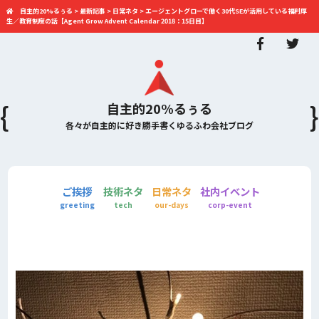
自主的20%るぅる
>
最新記事
>
日常ネタ
>
エージェントグローで働く30代SEが活用している福利厚
生／教育制度の話【Agent Grow Advent Calendar 2018：15日目】
自主的20%るぅる
各々が自主的に好き勝手書くゆるふわ会社ブログ
ご挨拶
技術ネタ
日常ネタ
社内イベント
greeting
tech
our-days
corp-event