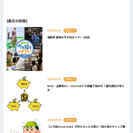
{最近の投稿}
2026.08.06
日常ネタ
福島県 富岡の今を知るツアー 1日目
2026.08.05
日常ネタ
NISA・企業型DC・iDeCoはどの順番で始める？優先順位の考え
方
2026.08.04
日常ネタ
【二代目Grow-Hub】子供も大人も大喜び！我が家のキャンプ飯