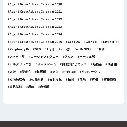
Agent Grow Advent Calendar 2020
Agent Grow Advent Calendar 2021
Agent Grow Advent Calendar 2022
Agent Grow Advent Calendar 2023
Agent Grow Advent Calendar 2024
Agent Grow Advent Calendar 2025
CentOS
GitHub
JavaScript
Raspberry Pi
SES
Try部
uma部
withコロナ
お酒
アクティ部
エージェントグロー
グルメ
テーブル部
ボルダリング部
ボードゲーム
倶楽部ぽじてぃぶ
勉強会
名古屋
大阪
懇親会
料理部
東京
社内Lab
社内サークル
社内勉強会
社員総会
福利厚生
福岡
競馬
資格
資格取得
資格試験
趣味
麻雀部