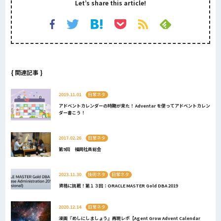
Let’s share this article!
{ 関連記事 }
2019.11.01
日常ネタ
アドベントカレンダーの時期が来た！ Adventar を使ってアドベントカレン
ダー書こう！
2017.02.26
日常ネタ
第9回 福岡社員総会
2023.11.30
技術ネタ
日常ネタ
資格に挑戦！第１３回：ORACLE MASTER Gold DBA 2019
2020.12.14
日常ネタ
漫画『めしにしましょう』再現レポ【Agent Grow Advent Calendar