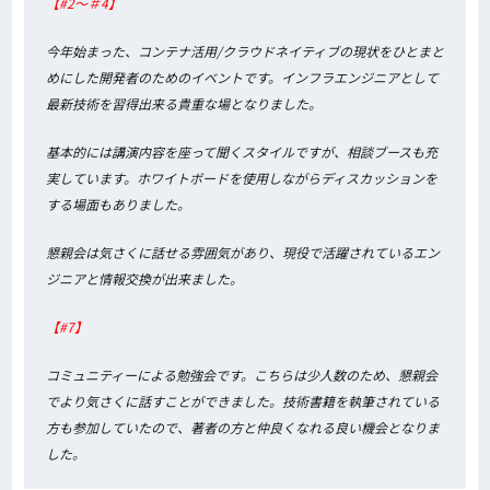
【#2～＃4】
今年始まった、コンテナ活用/クラウドネイティブの現状をひとまと
めにした開発者のためのイベントです。インフラエンジニアとして
最新技術を習得出来る貴重な場となりました。
基本的には講演内容を座って聞くスタイルですが、相談ブースも充
実しています。ホワイトボードを使用しながらディスカッションを
する場面もありました。
懇親会は気さくに話せる雰囲気があり、現役で活躍されているエン
ジニアと情報交換が出来ました。
【#7】
コミュニティーによる勉強会です。こちらは少人数のため、懇親会
でより気さくに話すことができました。技術書籍を執筆されている
方も参加していたので、著者の方と仲良くなれる良い機会となりま
した。