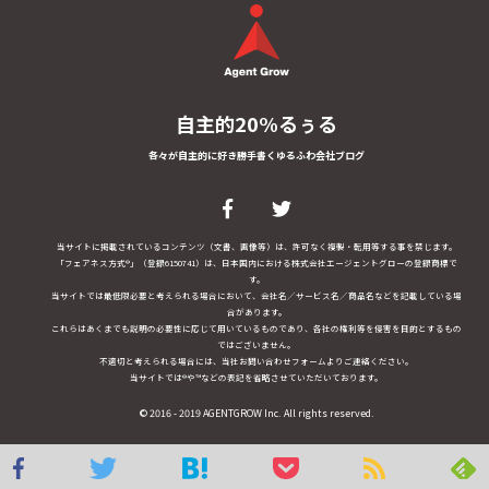
自主的20%るぅる
各々が自主的に好き勝手書くゆるふわ会社ブログ
当サイトに掲載されているコンテンツ（文書、画像等）は、許可なく複製・転用等する事を禁じます。
「フェアネス方式®」（登録6150741）は、日本国内における株式会社エージェントグローの登録商標で
す。
当サイトでは最低限必要と考えられる場合において、会社名／サービス名／商品名などを記載している場
合があります。
これらはあくまでも説明の必要性に応じて用いているものであり、各社の権利等を侵害を目的とするもの
ではございません。
不適切と考えられる場合には、当社お問い合わせフォームよりご連絡ください。
当サイトでは®や™などの表記を省略させていただいております。
© 2016 - 2019 AGENTGROW Inc. All rights reserved.