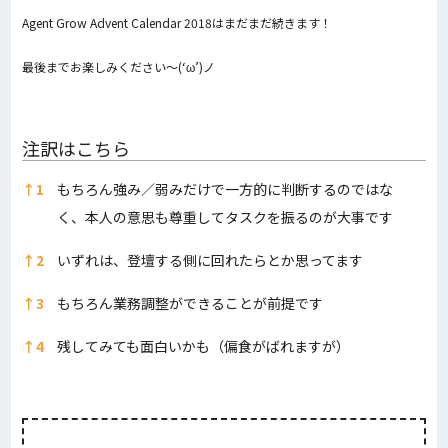
Agent Grow Advent Calendar 2018はまだまだ続きます！
最後までお楽しみください～(‘ω’)ノ
注訳はこちら
注訳はこちら
↑
1
もちろん強み／弱みだけで一方的に判断するのではな
く、本人の意思も尊重してタスクを振るのが大事です
↑
2
いずれは、登壇する側に回れたらとか思ってます
↑
3
もちろん業務調整ができることが前提です
↑
4
残してみても面白いかも（偏食がばれますが）