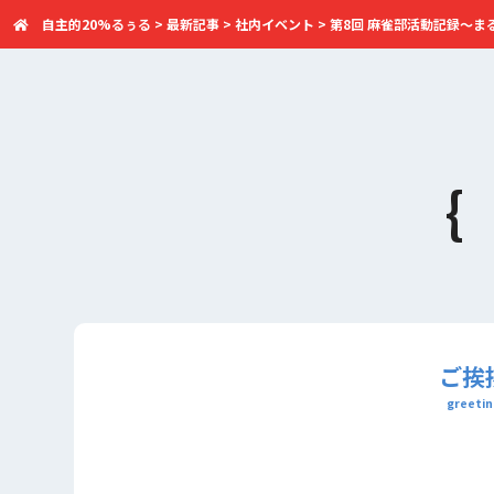
自主的20%るぅる
>
最新記事
>
社内イベント
>
第8回 麻雀部活動記録～ま
ご挨
greetin