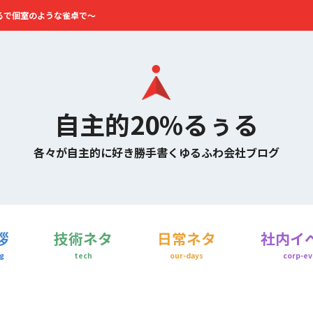
るで個室のような雀卓で～
自主的20%るぅる
各々が自主的に好き勝手書くゆるふわ会社ブログ
拶
技術ネタ
日常ネタ
社内イ
g
tech
our-days
corp-ev