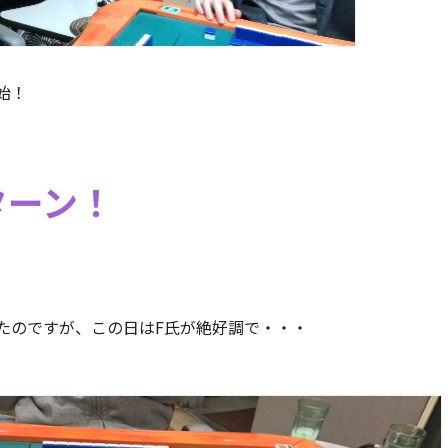
始！
ターン！
たのですが、この日はF氏が絶好調で・・・