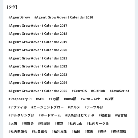
{タグ}
AgentGrow
Agent Grow Advent Calendar 2016
Agent Grow Advent Calendar 2017
Agent Grow Advent Calendar 2018
Agent Grow Advent Calendar 2019
Agent Grow Advent Calendar 2020
Agent Grow Advent Calendar 2021
Agent Grow Advent Calendar 2022
Agent Grow Advent Calendar 2023
Agent Grow Advent Calendar 2024
Agent Grow Advent Calendar 2025
CentOS
GitHub
JavaScript
Raspberry Pi
SES
Try部
uma部
withコロナ
お酒
アクティ部
エージェントグロー
グルメ
テーブル部
ボルダリング部
ボードゲーム
倶楽部ぽじてぃぶ
勉強会
名古屋
大阪
懇親会
料理部
東京
社内Lab
社内サークル
社内勉強会
社員総会
福利厚生
福岡
競馬
資格
資格取得