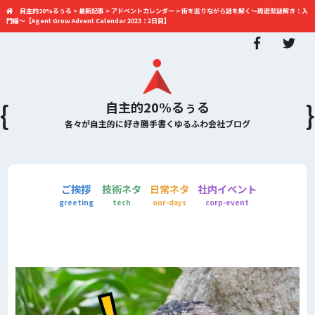
自主的20%るぅる
>
最新記事
>
アドベントカレンダー
>
街を巡りながら謎を解く～周遊型謎解き：入
門編～【Agent Grow Advent Calendar 2023：2日目】
自主的20%るぅる
各々が自主的に好き勝手書くゆるふわ会社ブログ
ご挨拶
技術ネタ
日常ネタ
社内イベント
greeting
tech
our-days
corp-event