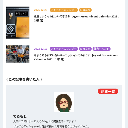
2025.12.25
アドベントカレンダー
日常ネタ
視座というものについて考える【Agent Grow Advent Calendar 2025：
25日目】
2022.12.15
アドベントカレンダー
日常ネタ
社内イベント
あまり知られていないパーカッションのあれこれ【Agent Grow Advent
Calendar 2022：15日目】
{ この記事を書いた人 }
記事一覧
てるもと
大阪にて弊社サービスのFairgritの開発をやってます！
ブログのアイキャッチに自分で撮った写真を使うのがマイブーム。