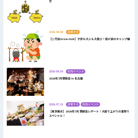
方
2026.08.04
日常ネタ
【二代目Grow-Hub】子供も大人も大喜び！我が家のキャンプ飯
2026.08.03
社内イベント
2026年7月懇親会 in 名古屋
2026.07.31
日常ネタ
社内イベント
【東京拠点】2026年7月 懇親会レポート！大盛り上がりの夏祭り
スペシャル！