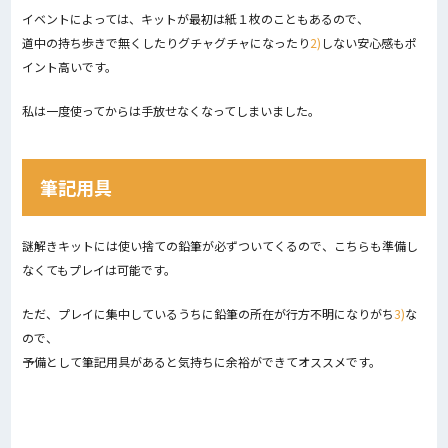
イベントによっては、キットが最初は紙１枚のこともあるので、
道中の持ち歩きで無くしたりグチャグチャになったり
2)
しない安心感もポ
イント高いです。
私は一度使ってからは手放せなくなってしまいました。
筆記用具
謎解きキットには使い捨ての鉛筆が必ずついてくるので、こちらも準備し
なくてもプレイは可能です。
ただ、プレイに集中しているうちに鉛筆の所在が行方不明になりがち
3)
な
ので、
予備として筆記用具があると気持ちに余裕ができてオススメです。