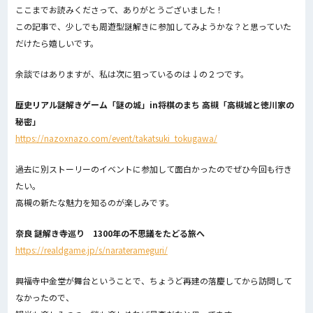
ここまでお読みくださって、ありがとうございました！
この記事で、少しでも周遊型謎解きに参加してみようかな？と思っていた
だけたら嬉しいです。
余談ではありますが、私は次に狙っているのは↓の２つです。
歴史リアル謎解きゲーム「謎の城」in将棋のまち 高槻「高槻城と徳川家の
秘密」
https://nazoxnazo.com/event/takatsuki_tokugawa/
過去に別ストーリーのイベントに参加して面白かったのでぜひ今回も行き
たい。
高槻の新たな魅力を知るのが楽しみです。
奈良 謎解き寺巡り 1300年の不思議をたどる旅へ
https://realdgame.jp/s/naraterameguri/
興福寺中金堂が舞台ということで、ちょうど再建の落慶してから訪問して
なかったので、