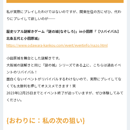
私が実際にプレイしたわけではないのですが、関東在住の方にぜひ、代わ
りにプレイして欲しいのが──
歴史リアル謎解きゲーム「謎の城(なぞしろ)」in小田原『【リバイバル】
北条五代と小田原城』
https://www.odawara-kankou.com/event/eventinfo/nazo.html
小田原城を舞台とした謎解きです。
大阪城の謎解きと同じ「謎の城」シリーズである上に、こちらは過去イベ
ントのリバイバル！
面白くないイベントがリバイバルするわけないので、実際にプレイしてな
くても太鼓判を押してオススメできます！笑
2023年12月25日までとイベント終了が迫っていますが、ぜひ体験してみて
ください。
おわりに：私の次の狙い