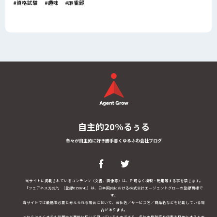
資格試験
趣味
麻雀部
自主的20%るぅる
各々が自主的に好き勝手書くゆるふわ会社ブログ
当サイトに掲載されているコンテンツ（文書、画像等）は、許可なく複製・転用等する事を禁じます。
「フェアネス方式®」（登録6150741）は、日本国内における株式会社エージェントグローの登録商標で
す。
当サイトでは最低限必要と考えられる場合において、会社名／サービス名／商品名などを記載している場
合があります。
これらはあくまでも説明の必要性に応じて用いているものであり、各社の権利等を侵害を目的とするもの