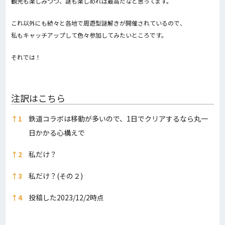
観光も楽しみつつ、謎も楽しめれば最高だなと思ってます。
これ以外にも続々と各地で周遊型謎解きが開催されているので、
私もキャッチアップして色々参加してみたいところです。
それでは！
注訳はこちら
注訳はこちら
↑
1
鉄道コラボは移動が多いので、1日でクリアするなら丸一
日かかる心構えで
↑
2
私だけ？
↑
3
私だけ？(その２)
↑
4
投稿した2023/12/2時点