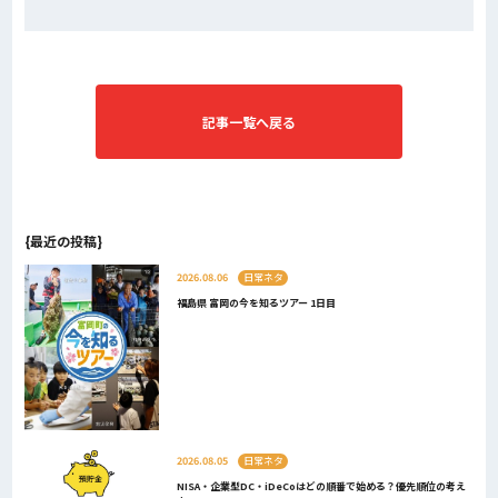
記事一覧へ戻る
{最近の投稿}
2026.08.06
日常ネタ
福島県 富岡の今を知るツアー 1日目
2026.08.05
日常ネタ
NISA・企業型DC・iDeCoはどの順番で始める？優先順位の考え