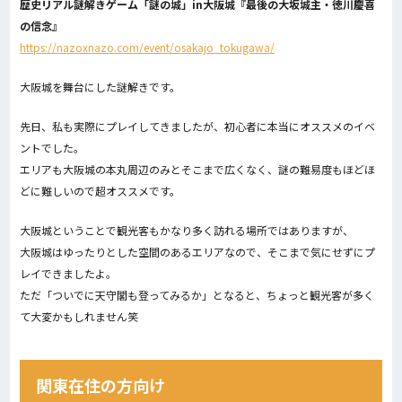
歴史リアル謎解きゲーム「謎の城」in大阪城『最後の大坂城主・徳川慶喜
の信念』
https://nazoxnazo.com/event/osakajo_tokugawa/
大阪城を舞台にした謎解きです。
先日、私も実際にプレイしてきましたが、初心者に本当にオススメのイベ
ントでした。
エリアも大阪城の本丸周辺のみとそこまで広くなく、謎の難易度もほどほ
どに難しいので超オススメです。
大阪城ということで観光客もかなり多く訪れる場所ではありますが、
大阪城はゆったりとした空間のあるエリアなので、そこまで気にせずにプ
レイできましたよ。
ただ「ついでに天守閣も登ってみるか」となると、ちょっと観光客が多く
て大変かもしれません笑
関東在住の方向け