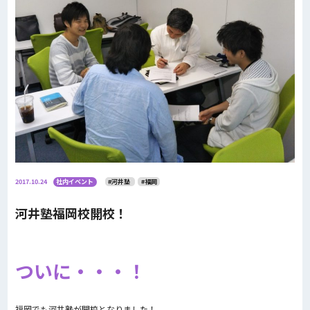
2017.10.24
社内イベント
#河井塾
#福岡
河井塾福岡校開校！
ついに・・・！
福岡でも河井塾が開校となりました！