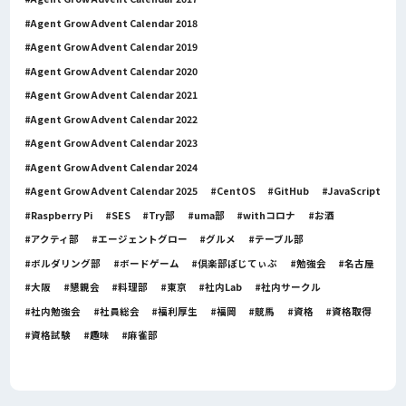
Agent Grow Advent Calendar 2018
Agent Grow Advent Calendar 2019
Agent Grow Advent Calendar 2020
Agent Grow Advent Calendar 2021
Agent Grow Advent Calendar 2022
Agent Grow Advent Calendar 2023
Agent Grow Advent Calendar 2024
Agent Grow Advent Calendar 2025
CentOS
GitHub
JavaScript
Raspberry Pi
SES
Try部
uma部
withコロナ
お酒
アクティ部
エージェントグロー
グルメ
テーブル部
ボルダリング部
ボードゲーム
倶楽部ぽじてぃぶ
勉強会
名古屋
大阪
懇親会
料理部
東京
社内Lab
社内サークル
社内勉強会
社員総会
福利厚生
福岡
競馬
資格
資格取得
資格試験
趣味
麻雀部