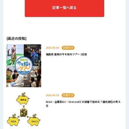
記事一覧へ戻る
{最近の投稿}
2026.08.06
日常ネタ
福島県 富岡の今を知るツアー 1日目
2026.08.05
日常ネタ
NISA・企業型DC・iDeCoはどの順番で始める？優先順位の考え
方