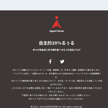
自主的20%るぅる
各々が自主的に好き勝手書くゆるふわ会社ブログ
当サイトに掲載されているコンテンツ（文書、画像等）は、許可なく複製・転用等する事を禁じます。
「フェアネス方式®」（登録6150741）は、日本国内における株式会社エージェントグローの登録商標で
す。
当サイトでは最低限必要と考えられる場合において、会社名／サービス名／商品名などを記載している場
合があります。
これらはあくまでも説明の必要性に応じて用いているものであり、各社の権利等を侵害を目的とするもの
ではございません。
不適切と考えられる場合には、当社お問い合わせフォームよりご連絡ください。
当サイトでは®や™などの表記を省略させていただいております。
© 2016 - 2019 AGENTGROW Inc. All rights reserved.