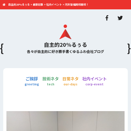
自主的20%るぅる
>
最新記事
>
社内イベント
>
河井塾福岡校開校！
自主的20%るぅる
各々が自主的に好き勝手書くゆるふわ会社ブログ
ご挨拶
技術ネタ
日常ネタ
社内イベント
greeting
tech
our-days
corp-event