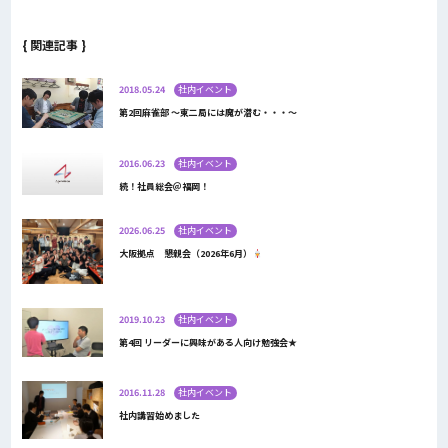
{ 関連記事 }
2018.05.24
社内イベント
第2回麻雀部 ～東二局には魔が潜む・・・～
2016.06.23
社内イベント
続！社員総会＠福岡！
2026.06.25
社内イベント
大阪拠点 懇親会（2026年6月）
2019.10.23
社内イベント
第4回 リーダーに興味がある人向け勉強会★
2016.11.28
社内イベント
社内講習始めました