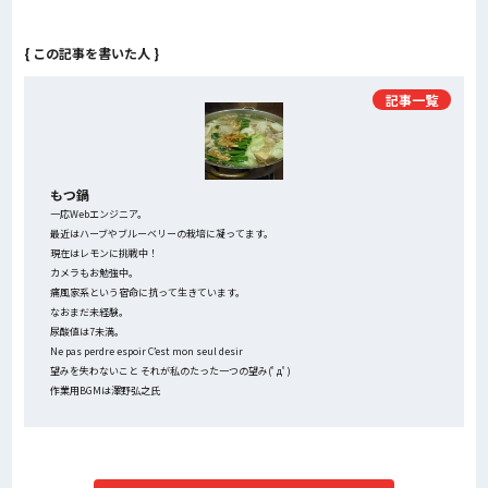
{ この記事を書いた人 }
記事一覧
もつ鍋
一応Webエンジニア。
最近はハーブやブルーベリーの栽培に凝ってます。
現在はレモンに挑戦中！
カメラもお勉強中。
痛風家系という宿命に抗って生きています。
なおまだ未経験。
尿酸値は7未満。
Ne pas perdre espoir C’est mon seul desir
望みを失わないこと それが私のたった一つの望み(ﾟдﾟ)
作業用BGMは澤野弘之氏