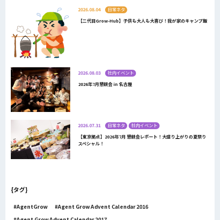
2026.08.04
日常ネタ
【二代目Grow-Hub】子供も大人も大喜び！我が家のキャンプ飯
2026.08.03
社内イベント
2026年7月懇親会 in 名古屋
2026.07.31
日常ネタ
社内イベント
【東京拠点】2026年7月 懇親会レポート！大盛り上がりの夏祭り
スペシャル！
{タグ}
AgentGrow
Agent Grow Advent Calendar 2016
Agent Grow Advent Calendar 2017