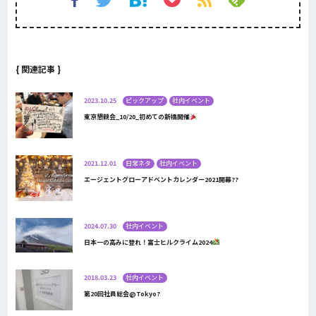
{ 関連記事 }
2023.10.25
ピックアップ
社内イベント
東京懇親会_10/20_初めての新橋開催
2021.12.01
日常ネタ
社内イベント
エージェントグローアドベントカレンダー2021開幕??
2024.07.30
社内イベント
日本一の高みに登れ！富士ヒルクライム2024
2018.03.23
社内イベント
第20回社員総会@Tokyo?