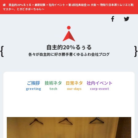
自主的20%るぅる
>
最新記事
>
社内イベント
>
第1回社員総会 in 大阪 〜 物知り日本酒ソムリエと靴
マスター、ときどきぼーちゃん〜
自主的20%るぅる
各々が自主的に好き勝手書くゆるふわ会社ブログ
ご挨拶
技術ネタ
日常ネタ
社内イベント
greeting
tech
our-days
corp-event