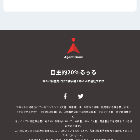
自主的20%るぅる
各々が自主的に好き勝手書くゆるふわ会社ブログ
当サイトに掲載されているコンテンツ（文書、画像等）は、許可なく複製・転用等する事を禁じます。
「フェアネス方式®」（登録6150741）は、日本国内における株式会社エージェントグローの登録商標で
す。
当サイトでは最低限必要と考えられる場合において、会社名／サービス名／商品名などを記載している場
合があります。
これらはあくまでも説明の必要性に応じて用いているものであり、各社の権利等を侵害を目的とするもの
ではございません。
不適切と考えられる場合には、当社お問い合わせフォームよりご連絡ください。