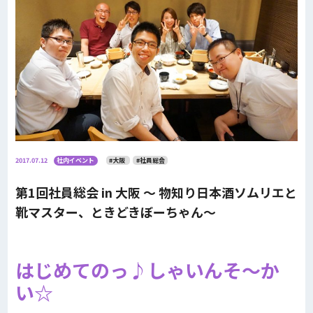
2017.07.12
社内イベント
#大阪
#社員総会
第1回社員総会 in 大阪 〜 物知り日本酒ソムリエと
靴マスター、ときどきぼーちゃん〜
はじめてのっ♪しゃいんそ〜か
い☆