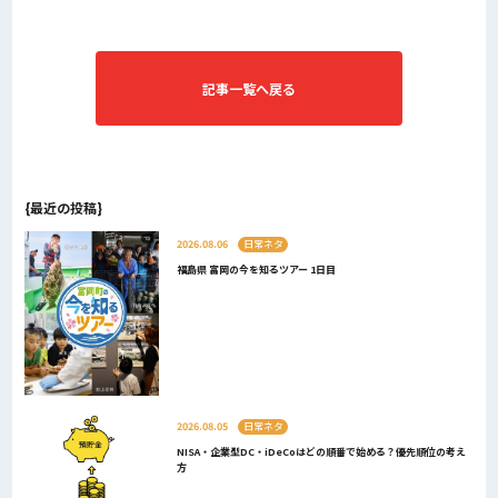
記事一覧へ戻る
{最近の投稿}
2026.08.06
日常ネタ
福島県 富岡の今を知るツアー 1日目
2026.08.05
日常ネタ
NISA・企業型DC・iDeCoはどの順番で始める？優先順位の考え
方