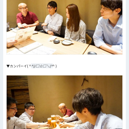
▼カンパーイ( ^
^)/□☆□＼(^
^ )