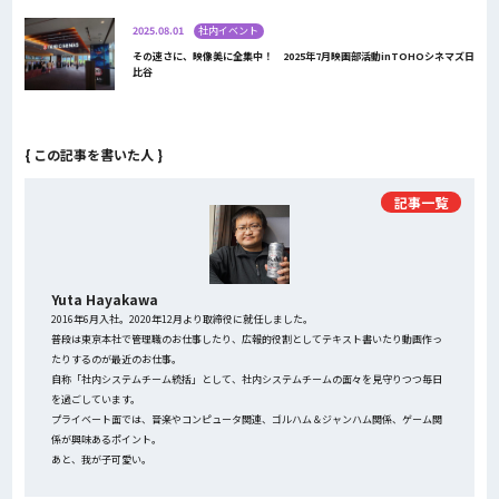
2025.08.01
社内イベント
その速さに、映像美に全集中！ 2025年7月映画部活動inTOHOシネマズ日
比谷
{ この記事を書いた人 }
記事一覧
Yuta Hayakawa
2016年6月入社。2020年12月より取締役に就任しました。
普段は東京本社で管理職のお仕事したり、広報的役割としてテキスト書いたり動画作っ
たりするのが最近のお仕事。
自称「社内システムチーム統括」として、社内システムチームの面々を見守りつつ毎日
を過ごしています。
プライベート面では、音楽やコンピュータ関連、ゴルハム＆ジャンハム関係、ゲーム関
係が興味あるポイント。
あと、我が子可愛い。