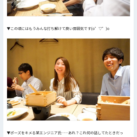
▼この頃にはもうみんな打ち解けて良い雰囲気です(o゜▽゜)o
▼ポーズをキメる某エンジニア氏……あれ？これ何の話してたときだっ