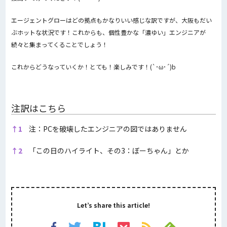
エージェントグローはどの拠点もかなりいい感じな訳ですが、大阪もだい
ぶホットな状況です！これからも、個性豊かな「濃ゆい」エンジニアが
続々と集まってくることでしょう！
これからどうなっていくか！とても！楽しみです！(`･ω･´)b
注訳はこちら
注訳はこちら
↑
1
注：PCを破壊したエンジニアの図ではありません
↑
2
「この日のハイライト、その3：ぼーちゃん」とか
Let’s share this article!