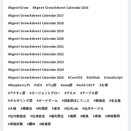
AgentGrow
Agent Grow Advent Calendar 2016
Agent Grow Advent Calendar 2017
Agent Grow Advent Calendar 2018
Agent Grow Advent Calendar 2019
Agent Grow Advent Calendar 2020
Agent Grow Advent Calendar 2021
Agent Grow Advent Calendar 2022
Agent Grow Advent Calendar 2023
Agent Grow Advent Calendar 2024
Agent Grow Advent Calendar 2025
CentOS
GitHub
JavaScript
Raspberry Pi
SES
Try部
uma部
withコロナ
お酒
アクティ部
エージェントグロー
グルメ
テーブル部
ボルダリング部
ボードゲーム
倶楽部ぽじてぃぶ
勉強会
名古屋
大阪
懇親会
料理部
東京
社内Lab
社内サークル
社内勉強会
社員総会
福利厚生
福岡
競馬
資格
資格取得
資格試験
趣味
麻雀部