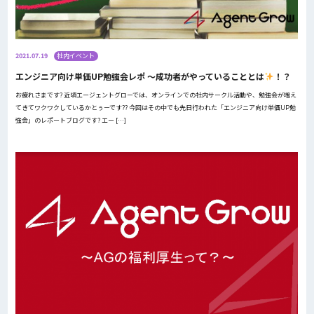
2021.07.19
社内イベント
エンジニア向け単価UP勉強会レポ ～成功者がやっていることとは
！？
お疲れさまです? 近頃エージェントグローでは、オンラインでの社内サークル活動や、勉強会が増え
てきてワクワクしているかとぅーです?? 今回はその中でも先日行われた「エンジニア向け単価UP勉
強会」のレポートブログです? エー […]