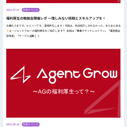
2021.07.01
社内イベント
福利厚生の勉強会開催レポ ～惜しみない挑戦とスキルアップを！
お疲れさまです、かとぅーです。 連投失礼します！今回は、先日紹介しきれなかった、まだまだある
エージェントグローの福利厚生をご紹介します?? 前回は「食事チケットレストラン」「確定拠出
型年金」「サークル活動 […]
2021.06.30
社内イベント