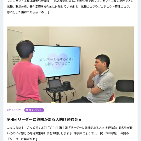
プロジェクト工程体験勉強会開催！ 名古屋初となるこの勉強会ではプロジェクト工程の上流である
見積、要求分析、要件定義を擬似的に体験していきます。 見積のコツやプロジェクト管理のコツ、
客に扮した講師である私との […]
2019.10.23
社内イベント
第4回 リーダーに興味がある人向け勉強会★
こんにちは！ さんどですよ(∩´∀｀)∩ 第４回『リーダーに興味がある人向け勉強会』1)名称が長
いのでイイ感じの略称募集中レポをお届けします♪ 準備中のようす。。 祝・本社移転！ 今回の
『リーダーに興味があ […]