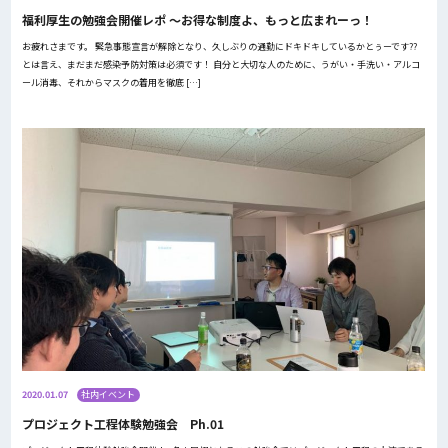
福利厚生の勉強会開催レポ ～お得な制度よ、もっと広まれーっ！
お疲れさまです。 緊急事態宣言が解除となり、久しぶりの通勤にドキドキしているかとぅーです??
とは言え、まだまだ感染予防対策は必須です！ 自分と大切な人のために、うがい・手洗い・アルコ
ール消毒、それからマスクの着用を徹底 […]
2020.01.07
社内イベント
プロジェクト工程体験勉強会 Ph.01