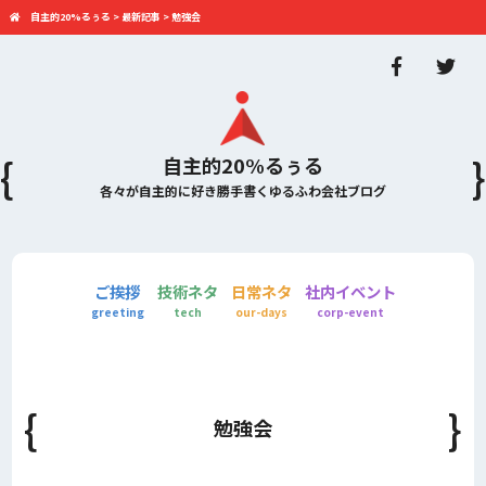
自主的20%るぅる
>
最新記事
>
勉強会
自主的20%るぅる
各々が自主的に好き勝手書くゆるふわ会社ブログ
ご挨拶
技術ネタ
日常ネタ
社内イベント
greeting
tech
our-days
corp-event
勉強会